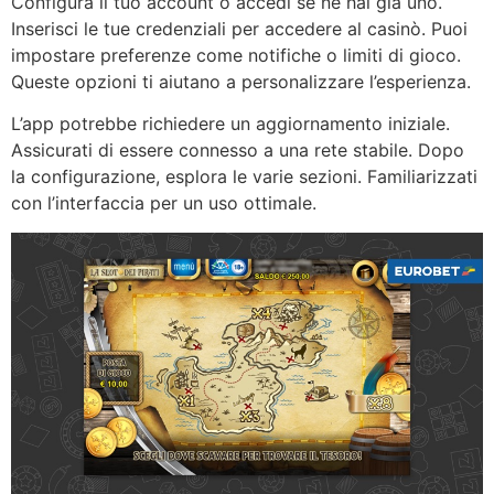
Configura il tuo account o accedi se ne hai già uno.
Inserisci le tue credenziali per accedere al casinò. Puoi
impostare preferenze come notifiche o limiti di gioco.
Queste opzioni ti aiutano a personalizzare l’esperienza.
L’app potrebbe richiedere un aggiornamento iniziale.
Assicurati di essere connesso a una rete stabile. Dopo
la configurazione, esplora le varie sezioni. Familiarizzati
con l’interfaccia per un uso ottimale.