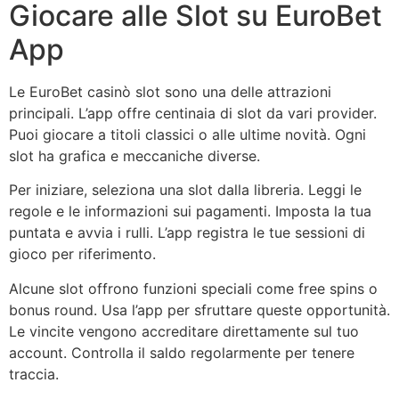
Giocare alle Slot su EuroBet
App
Le EuroBet casinò slot sono una delle attrazioni
principali. L’app offre centinaia di slot da vari provider.
Puoi giocare a titoli classici o alle ultime novità. Ogni
slot ha grafica e meccaniche diverse.
Per iniziare, seleziona una slot dalla libreria. Leggi le
regole e le informazioni sui pagamenti. Imposta la tua
puntata e avvia i rulli. L’app registra le tue sessioni di
gioco per riferimento.
Alcune slot offrono funzioni speciali come free spins o
bonus round. Usa l’app per sfruttare queste opportunità.
Le vincite vengono accreditare direttamente sul tuo
account. Controlla il saldo regolarmente per tenere
traccia.