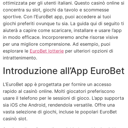
ottimizzata per gli utenti italiani. Questo casinò online si
concentra su slot, giochi da tavolo e scommesse
sportive. Con l’EuroBet app, puoi accedere ai tuoi
giochi preferiti ovunque tu sia. La guida qui di seguito ti
aiuterà a capire come scaricare, installare e usare l’app
in modo efficace. Incorporeremo anche risorse visive
per una migliore comprensione. Ad esempio, puoi
esplorare le
EuroBet lotterie
per ulteriori opzioni di
intrattenimento.
Introduzione all’App EuroBet
L’EuroBet app è progettata per fornire un accesso
rapido al casinò online. Molti giocatori preferiscono
usare il telefono per le sessioni di gioco. L’app supporta
sia iOS che Android, rendendola versatile. Offre una
vasta selezione di giochi, incluse le popolari EuroBet
casinò slot.