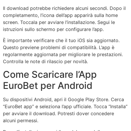
Il download potrebbe richiedere alcuni secondi. Dopo il
completamento, l’icona dell’app apparirà sulla home
screen. Toccala per avviare l’installazione. Segui le
istruzioni sullo schermo per configurare l’app.
È importante verificare che il tuo iOS sia aggiornato.
Questo previene problemi di compatibilità. L’app è
regolarmente aggiornata per migliorare le prestazioni.
Controlla le note di rilascio per novità.
Come Scaricare l’App
EuroBet per Android
Su dispositivi Android, apri il Google Play Store. Cerca
“EuroBet app” e seleziona l’app ufficiale. Tocca “Installa”
per avviare il download. Potresti dover concedere
alcuni permessi.