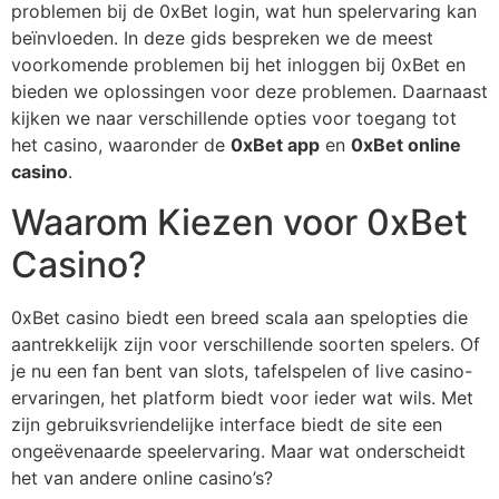
problemen bij de 0xBet login, wat hun spelervaring kan
beïnvloeden. In deze gids bespreken we de meest
voorkomende problemen bij het inloggen bij 0xBet en
bieden we oplossingen voor deze problemen. Daarnaast
kijken we naar verschillende opties voor toegang tot
het casino, waaronder de
0xBet app
en
0xBet online
casino
.
Waarom Kiezen voor 0xBet
Casino?
0xBet casino biedt een breed scala aan spelopties die
aantrekkelijk zijn voor verschillende soorten spelers. Of
je nu een fan bent van slots, tafelspelen of live casino-
ervaringen, het platform biedt voor ieder wat wils. Met
zijn gebruiksvriendelijke interface biedt de site een
ongeëvenaarde speelervaring. Maar wat onderscheidt
het van andere online casino’s?