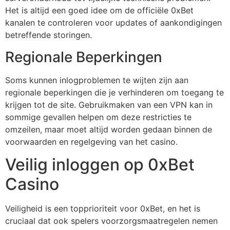
Het is altijd een goed idee om de officiële 0xBet
kanalen te controleren voor updates of aankondigingen
betreffende storingen.
Regionale Beperkingen
Soms kunnen inlogproblemen te wijten zijn aan
regionale beperkingen die je verhinderen om toegang te
krijgen tot de site. Gebruikmaken van een VPN kan in
sommige gevallen helpen om deze restricties te
omzeilen, maar moet altijd worden gedaan binnen de
voorwaarden en regelgeving van het casino.
Veilig inloggen op 0xBet
Casino
Veiligheid is een topprioriteit voor 0xBet, en het is
cruciaal dat ook spelers voorzorgsmaatregelen nemen