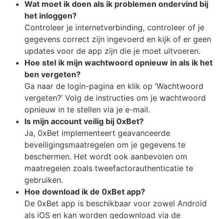
Wat moet ik doen als ik problemen ondervind bij
het inloggen?
Controleer je internetverbinding, controleer of je
gegevens correct zijn ingevoerd en kijk of er geen
updates voor de app zijn die je moet uitvoeren.
Hoe stel ik mijn wachtwoord opnieuw in als ik het
ben vergeten?
Ga naar de login-pagina en klik op ‘Wachtwoord
vergeten?’ Volg de instructies om je wachtwoord
opnieuw in te stellen via je e-mail.
Is mijn account veilig bij 0xBet?
Ja, 0xBet implementeert geavanceerde
beveiligingsmaatregelen om je gegevens te
beschermen. Het wordt ook aanbevolen om
maatregelen zoals tweefactorauthenticatie te
gebruiken.
Hoe download ik de 0xBet app?
De 0xBet app is beschikbaar voor zowel Android
als iOS en kan worden gedownload via de