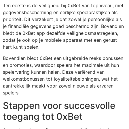
Ten eerste is de veiligheid bij 0xBet van topniveau, met
gegevensbescherming en eerlijke speelpraktijken als
prioriteit. Dit verzekert je dat zowel je persoonlijke als
je financiële gegevens goed beschermd zijn. Bovendien
biedt de 0xBet app dezelfde veiligheidsmaatregelen,
zodat je ook op je mobiele apparaat met een gerust
hart kunt spelen.
Bovendien biedt 0xBet een uitgebreide reeks bonussen
en promoties, waardoor spelers het maximale uit hun
spelervaring kunnen halen. Deze variërend van
welkomstbonussen tot loyaliteitsbeloningen, wat het
aantrekkelijk maakt voor zowel nieuwe als ervaren
spelers.
Stappen voor succesvolle
toegang tot 0xBet