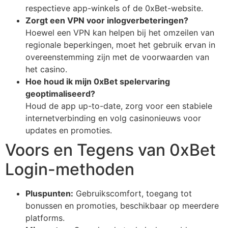
respectieve app-winkels of de 0xBet-website.
Zorgt een VPN voor inlogverbeteringen?
Hoewel een VPN kan helpen bij het omzeilen van
regionale beperkingen, moet het gebruik ervan in
overeenstemming zijn met de voorwaarden van
het casino.
Hoe houd ik mijn 0xBet spelervaring
geoptimaliseerd?
Houd de app up-to-date, zorg voor een stabiele
internetverbinding en volg casinonieuws voor
updates en promoties.
Voors en Tegens van 0xBet
Login-methoden
Pluspunten:
Gebruikscomfort, toegang tot
bonussen en promoties, beschikbaar op meerdere
platforms.