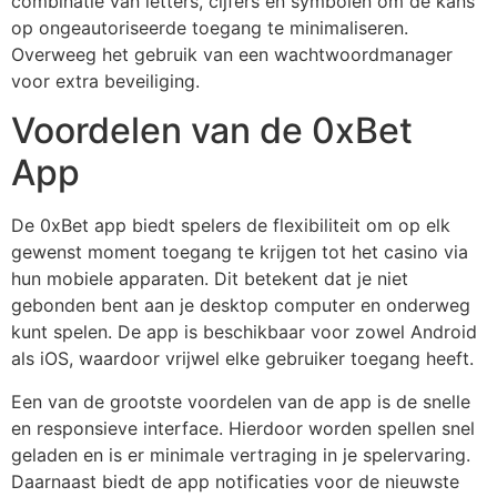
combinatie van letters, cijfers en symbolen om de kans
op ongeautoriseerde toegang te minimaliseren.
Overweeg het gebruik van een wachtwoordmanager
voor extra beveiliging.
Voordelen van de 0xBet
App
De 0xBet app biedt spelers de flexibiliteit om op elk
gewenst moment toegang te krijgen tot het casino via
hun mobiele apparaten. Dit betekent dat je niet
gebonden bent aan je desktop computer en onderweg
kunt spelen. De app is beschikbaar voor zowel Android
als iOS, waardoor vrijwel elke gebruiker toegang heeft.
Een van de grootste voordelen van de app is de snelle
en responsieve interface. Hierdoor worden spellen snel
geladen en is er minimale vertraging in je spelervaring.
Daarnaast biedt de app notificaties voor de nieuwste