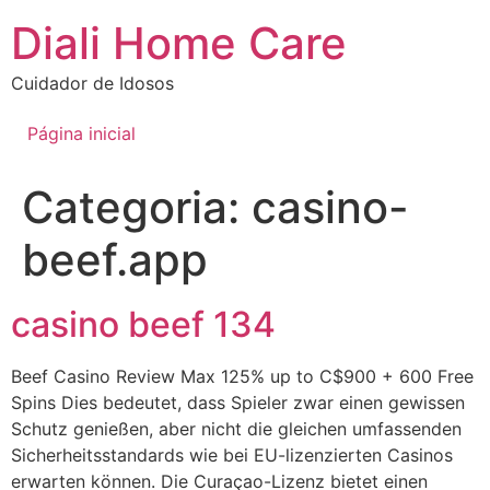
Ir
Diali Home Care
para
o
Cuidador de Idosos
conteúdo
Página inicial
Categoria:
casino-
beef.app
casino beef 134
Beef Casino Review Max 125% up to C$900 + 600 Free
Spins Dies bedeutet, dass Spieler zwar einen gewissen
Schutz genießen, aber nicht die gleichen umfassenden
Sicherheitsstandards wie bei EU-lizenzierten Casinos
erwarten können. Die Curaçao-Lizenz bietet einen