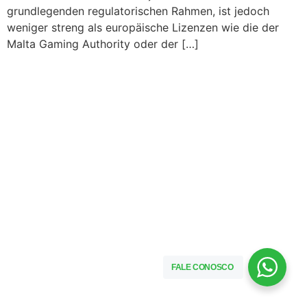
grundlegenden regulatorischen Rahmen, ist jedoch
weniger streng als europäische Lizenzen wie die der
Malta Gaming Authority oder der […]
FALE CONOSCO