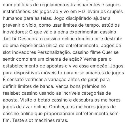
com políticas de regulamentos transparentes e saques
instantâneos. Os jogos ao vivo em HD levam os crupiês
humanos para as telas. Jogo disciplinado ajudar a
prevenir o vício, como usar limites de tempo. estúdios
inovadores: O que vale a pena experimentar. cassino
.bet.br Descubra o cassino online domínio.br e desfrute
de uma experiência única de entretenimento. Jogos de
slot inovadores Personalização. cassino filme Quer se
sentir como em um cinema de ação? Venha para o
estabelecimento de apostas e viva essa emoção! Jogos
para dispositivos móveis tornaram-se amantes de jogos
É sensato verificar a variação antes de girar, para
definir limites de banca. Vença bons prêmios no
realsbet cassino usando as incríveis categorias de
aposta. Visite o betao cassino e descubra os melhores
jogos de azar online. Conheça os melhores jogos de
cassino online que proporcionam entretenimento sem
fim. Teste slot machines raras.