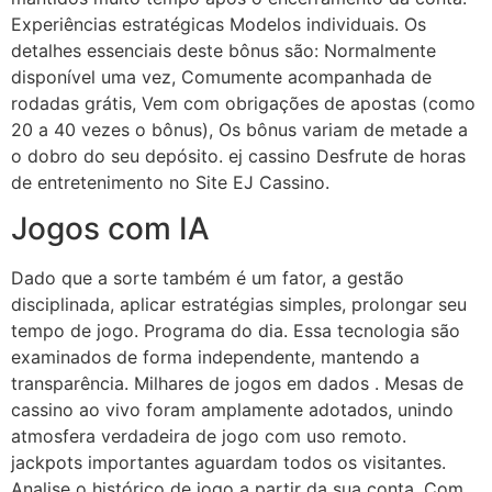
Experiências estratégicas Modelos individuais. Os
detalhes essenciais deste bônus são: Normalmente
disponível uma vez, Comumente acompanhada de
rodadas grátis, Vem com obrigações de apostas (como
20 a 40 vezes o bônus), Os bônus variam de metade a
o dobro do seu depósito. ej cassino Desfrute de horas
de entretenimento no Site EJ Cassino.
Jogos com IA
Dado que a sorte também é um fator, a gestão
disciplinada, aplicar estratégias simples, prolongar seu
tempo de jogo. Programa do dia. Essa tecnologia são
examinados de forma independente, mantendo a
transparência. Milhares de jogos em dados . Mesas de
cassino ao vivo foram amplamente adotados, unindo
atmosfera verdadeira de jogo com uso remoto.
jackpots importantes aguardam todos os visitantes.
Analise o histórico de jogo a partir da sua conta. Com