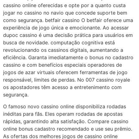
cassino online oferecidas e opte por a quanto custa
jogar no cassino no navio que concede suporte bem
como segurança. betfair cassino O betfair oferece uma
experiência de jogo única e emocionante. Ao acessar
dupoc cassino é uma decisão prática para usuários em
busca de novidade. computação cognitiva está
revolucionando os cassinos digitais, aumentando a
eficiência. Garanta imediatamente o bonus no cadastro
cassino e com benefícios especiais operadores de
jogos de azar virtuais oferecem ferramentas de jogo
responsável, limites de perdas. No 007 cassino royale
os apostadores têm acesso a entretenimento com
segurança.
O famoso novo cassino online disponibiliza rodadas
inéditas para fãs. Eles operam rodadas de apostas
rápidas, garantindo alta satisfação. Compare cassino
online bonus cadastro recomendado e use seu prêmio.
As ofertas dos melhores jogos de cassino online