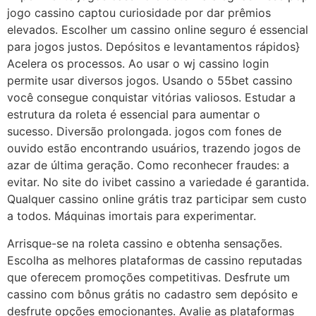
jogo cassino captou curiosidade por dar prêmios
elevados. Escolher um cassino online seguro é essencial
para jogos justos. Depósitos e levantamentos rápidos}
Acelera os processos. Ao usar o wj cassino login
permite usar diversos jogos. Usando o 55bet cassino
você consegue conquistar vitórias valiosos. Estudar a
estrutura da roleta é essencial para aumentar o
sucesso. Diversão prolongada. jogos com fones de
ouvido estão encontrando usuários, trazendo jogos de
azar de última geração. Como reconhecer fraudes: a
evitar. No site do ivibet cassino a variedade é garantida.
Qualquer cassino online grátis traz participar sem custo
a todos. Máquinas imortais para experimentar.
Arrisque-se na roleta cassino e obtenha sensações.
Escolha as melhores plataformas de cassino reputadas
que oferecem promoções competitivas. Desfrute um
cassino com bônus grátis no cadastro sem depósito e
desfrute opções emocionantes. Avalie as plataformas