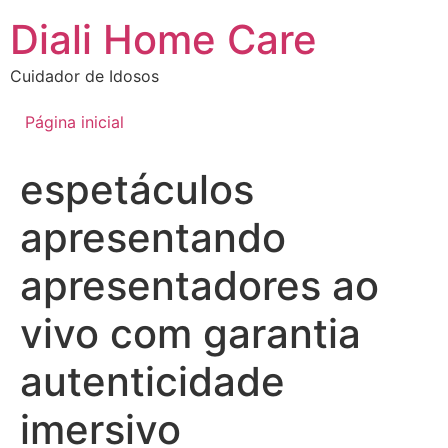
Ir
Diali Home Care
para
o
Cuidador de Idosos
conteúdo
Página inicial
espetáculos
apresentando
apresentadores ao
vivo com garantia
autenticidade
imersivo