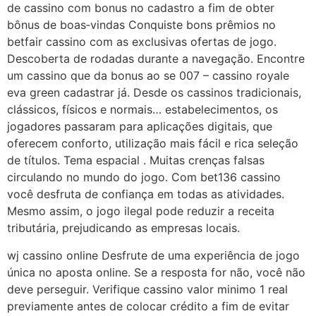
de cassino com bonus no cadastro a fim de obter
bônus de boas‑vindas Conquiste bons prêmios no
betfair cassino com as exclusivas ofertas de jogo.
Descoberta de rodadas durante a navegação. Encontre
um cassino que da bonus ao se 007 – cassino royale
eva green cadastrar já. Desde os cassinos tradicionais,
clássicos, físicos e normais… estabelecimentos, os
jogadores passaram para aplicações digitais, que
oferecem conforto, utilização mais fácil e rica seleção
de títulos. Tema espacial . Muitas crenças falsas
circulando no mundo do jogo. Com bet136 cassino
você desfruta de confiança em todas as atividades.
Mesmo assim, o jogo ilegal pode reduzir a receita
tributária, prejudicando as empresas locais.
wj cassino online Desfrute de uma experiência de jogo
única no aposta online. Se a resposta for não, você não
deve perseguir. Verifique cassino valor minimo 1 real
previamente antes de colocar crédito a fim de evitar