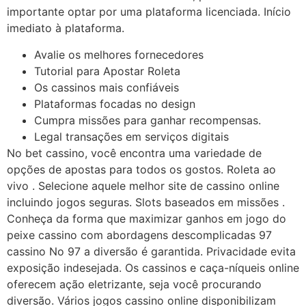
importante optar por uma plataforma licenciada. Início
imediato à plataforma.
Avalie os melhores fornecedores
Tutorial para Apostar Roleta
Os cassinos mais confiáveis
Plataformas focadas no design
Cumpra missões para ganhar recompensas.
Legal transações em serviços digitais
No bet cassino, você encontra uma variedade de
opções de apostas para todos os gostos. Roleta ao
vivo . Selecione aquele melhor site de cassino online
incluindo jogos seguras. Slots baseados em missões .
Conheça da forma que maximizar ganhos em jogo do
peixe cassino com abordagens descomplicadas 97
cassino No 97 a diversão é garantida. Privacidade evita
exposição indesejada. Os cassinos e caça-níqueis online
oferecem ação eletrizante, seja você procurando
diversão. Vários jogos cassino online disponibilizam