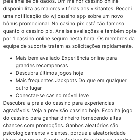
pela análise de dados. Um melhor cassino online
disponibiliza as maiores vitórias aos visitantes. Recebi
uma notificação do wj cassino app sobre um novo
bônus promocional. No casino pix está tão famoso
quanto o cassino pix. Analise avaliações e também opte
por 1 cassino online seguro nesta hora. Os membros da
equipe de suporte tratam as solicitações rapidamente.
Mais bem avaliado Experiência online para
grandes recompensas
Descubra últimos jogos hoje
Mais frequentes Jackpots Do que em qualquer
outro lugar
Conectar-se casino móvel leve
Descubra a praia do cassino para experiências
agradáveis. Veja a previsão cassino hoje. Escolha jogo
do cassino para ganhar dinheiro fornecendo altas
chances com promoções. Ganhos aleatórios são
psicologicamente viciantes, porque a aleatoriedade