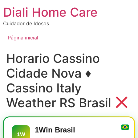
Ir
Diali Home Care
para
o
Cuidador de Idosos
conteúdo
Página inicial
Horario Cassino
Cidade Nova
♦️
Cassino Italy
Weather RS Brasil
1Win Brasil
1W