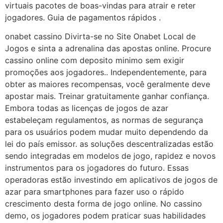
virtuais pacotes de boas-vindas para atrair e reter
jogadores. Guia de pagamentos rápidos .
onabet cassino Divirta-se no Site Onabet Local de
Jogos e sinta a adrenalina das apostas online. Procure
cassino online com deposito minimo sem exigir
promoções aos jogadores.. Independentemente, para
obter as maiores recompensas, você geralmente deve
apostar mais. Treinar gratuitamente ganhar confiança.
Embora todas as licenças de jogos de azar
estabeleçam regulamentos, as normas de segurança
para os usuários podem mudar muito dependendo da
lei do país emissor. as soluções descentralizadas estão
sendo integradas em modelos de jogo, rapidez e novos
instrumentos para os jogadores do futuro. Essas
operadoras estão investindo em aplicativos de jogos de
azar para smartphones para fazer uso o rápido
crescimento desta forma de jogo online. No cassino
demo, os jogadores podem praticar suas habilidades