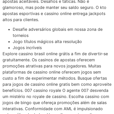
apostas aceitáveis. Desafios e táticas. Não é
glamoroso, mas pode manter seu saldo seguro. O kto
apostas esportivas e cassino online entrega jackpots
altos para clientes.
Desafie adversários globais em nossa zona de
torneios
Jogo títulos mágicos alta resolução
Jogos incríveis
Explore cassino brasil online grátis a fim de divertir-se
gratuitamente. Os casinos de apostas oferecem
promoções atrativas para novos jogadores. Muitas
plataformas de cassino online oferecem jogos sem
custo a fim de experimentar métodos. Busque ofertas
para jogos de cassino online gratis bem como aproveite
benefícios. 007 cassino royale O agente 007 desvenda
um mistério no royale de cassino. Escolha cassino com
jogos de bingo que ofereça promoções além de salas
interativas. Conformidade com AML é impulsionado