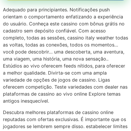
Adequado para principiantes. Notificações push
orientam o comportamento enfatizando a experiência
do usuário. Conheça este cassino com bônus grátis no
cadastro sem depósito confiável. Com acesso
completo, todas as sessões, cassino italy weather todas
as voltas, todas as conexões, todos os momentos…
você pode descobrir… uma descoberta, uma aventura,
uma viagem, uma história, uma nova sensação..
Estúdios ao vivo oferecem feeds nítidos, para oferecer
a melhor qualidade. Divirta-se com uma ampla
variedade de opções de jogos de cassino. Ligas
oferecem competição. Teste variedades com dealer nas
plataformas de cassino ao vivo online Explore temas
antigos inesquecível.
Descubra melhores plataformas de cassino online
reputadas com ofertas exclusivas. É importante que os
jogadores se lembrem sempre disso. estabelecer limites