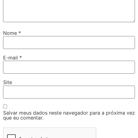
Nome
*
E-mail
*
Site
Salvar meus dados neste navegador para a próxima vez
que eu comentar.