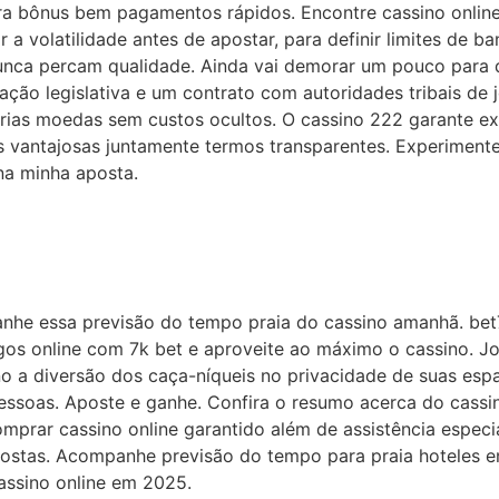
ira bônus bem pagamentos rápidos. Encontre cassino onlin
 a volatilidade antes de apostar, para definir limites de 
nca percam qualidade. Ainda vai demorar um pouco para 
 ação legislativa e um contrato com autoridades tribais de
rias moedas sem custos ocultos. O cassino 222 garante exp
 vantajosas juntamente termos transparentes. Experimente
 na minha aposta.
anhe essa previsão do tempo praia do cassino amanhã. be
os online com 7k bet e aproveite ao máximo o cassino. J
no a diversão dos caça-níqueis no privacidade de suas esp
pessoas. Aposte e ganhe. Confira o resumo acerca do cassi
prar cassino online garantido além de assistência especia
tas. Acompanhe previsão do tempo para praia hoteles en
assino online em 2025.