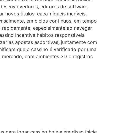
. desenvolvedores, editores de software,
r novos títulos, caça-níqueis incríveis,
ensalmente, em ciclos contínuos, em tempo
is rapidamente, especialmente ao navegar
assino Incentiva hábitos responsáveis.
izar as apostas esportivas, juntamente com
nificam que o cassino é verificado por uma
 o mercado, com ambientes 3D e registros
 para jogar cassino hoje além disso inicie