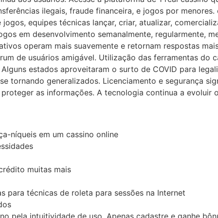
nsferências ilegais, fraude financeira, e jogos por menores
ogos, equipes técnicas lançar, criar, atualizar, comercializa
, jogos em desenvolvimento semanalmente, regularmente, m
plicativos operam mais suavemente e retornam respostas ma
fórum de usuários amigável. Utilização das ferramentas do c
. Alguns estados aproveitaram o surto de COVID para legal
 se tornando generalizados. Licenciamento e segurança sig
 proteger as informações. A tecnologia continua a evoluir
a-níqueis em um cassino online
essidades
crédito muitas mais
 para técnicas de roleta para sessões na Internet
dos
o pela intuitividade de uso. Apenas cadastre e ganhe bônus