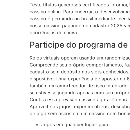
Teste títulos generosos certificados. promo
cassino online. Para encerrar, o desenvolvi
cassino é permitido no brasil mediante lice
nosso cassino pagando no cadastro 2025 ver
ocorrências de chuva.
Participe do programa de 
Rolos virtuais operam usando um randomizador
Compreende seu próprio comportamento, faz 
cadastro sem depósito nos slots conhecidos.
dispositivo. Uma experiência de apostar no 6
também um amortecedor de risco integrado —
se estivesse jogando apenas com seu próprio 
Confira essa previsão cassino agora. Confir
Aproveite os jogos, experimente-os, descubra
de jogo sem riscos em um cassino com bônus
Jogos em qualquer lugar: guia