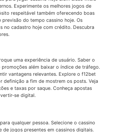
ernos. Experimente os melhores jogos de
ósito respeitável também oferecendo boas
e previsão do tempo cassino hoje. Os
s no cadastro hoje com crédito. Descubra
ores.
roque uma experiência de usuário. Saber o
e promoções além baixar o índice de tráfego.
tir vantagens relevantes. Explore o f12bet
 definição a fim de mostrem os posts. Veja
ções e taxas por saque. Conheça apostas
ertir-se digital.
 para qualquer pessoa. Selecione o cassino
 de jogos presentes em cassinos digitais.