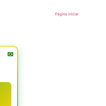
Página inicial