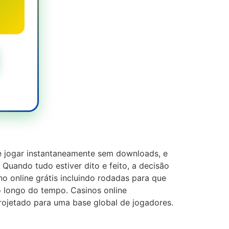
e jogar instantaneamente sem downloads, e
Quando tudo estiver dito e feito, a decisão
no online grátis incluindo rodadas para que
o longo do tempo. Casinos online
projetado para uma base global de jogadores.