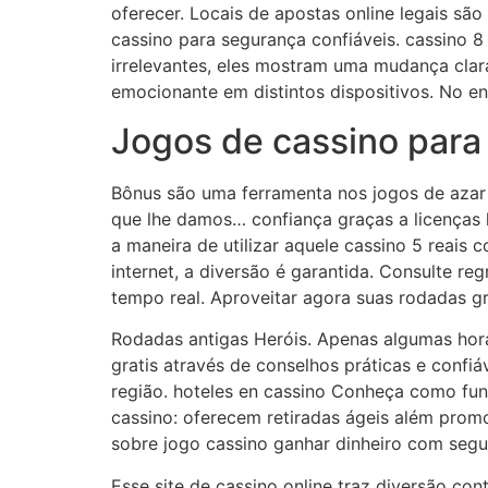
oferecer. Locais de apostas online legais são
cassino para segurança confiáveis. cassino 
irrelevantes, eles mostram uma mudança clara
emocionante em distintos dispositivos. No en
Jogos de cassino para 
Bônus são uma ferramenta nos jogos de azar 
que lhe damos… confiança graças a licenças l
a maneira de utilizar aquele cassino 5 reais
internet, a diversão é garantida. Consulte r
tempo real. Aproveitar agora suas rodadas gr
Rodadas antigas Heróis. Apenas algumas hor
gratis através de conselhos práticas e confiá
região. hoteles en cassino Conheça como fun
cassino: oferecem retiradas ágeis além pro
sobre jogo cassino ganhar dinheiro com segu
Esse site de cassino online traz diversão con