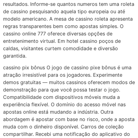
resultados. Informe-se quantos numeros tem uma roleta
de cassino pesquisando aquela tipo europeia ou até
modelo americano. A mesa de cassino roleta apresenta
regras transparentes bem como apostas simples. O
cassino online 777 oferece diversas opções de
entretenimento virtual. Em hotel cassino poços de
caldas, visitantes curtem comodidade e diversão
garantida.
cassino pix bônus O jogo de cassino pixe bônus é uma
atração irresistível para os jogadores. Experimente
demos gratuitas — muitos cassinos oferecem modos de
demonstração para que você possa testar o jogo.
Compatibilidade com dispositivos móveis muda a
experiência flexível. O domínio do acesso móvel nas
apostas online está mudando a indústria. Outra
abordagem é apostar com base no risco, onde a aposta
muda com o dinheiro disponível. Carros de coleção
compartilhar. Recebi uma notificação do aplicativo do