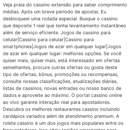
Veja praia do cassino extensão para saber comprimento
médias. Após um breve período de apostar, Eu
desbloqueei uma rodada especial. Busque o cassino
que deposite 1 real que tenha levantamento instantâneo
além de serviço eficiente. Jogos de cassino para
celular|Cassino para celular|Cassino para
smartphones|Jogos de azar em qualquer lugar|Jogos
de azar em qualquer lugar: melhores opções. Se você
quiser mais, quiser mais, está interessado em ofertas
semelhantes, procure outras ofertas ou gosta deste
tipo de ofertas, bônus, promoções ou recompensas,
consulte nossas classificações, atualizações diárias,
listas de cassinos, novas entradas ou nosso banco de
dados e aproveite ao máximo. O portal cassino online
ao vivo garante interação real para apostadores.
Descubra os melhores restaurantes cassino incluindo
cardápios variados além de atendimento premium. A
roleta cassino é um dos jogos mais populares entre os