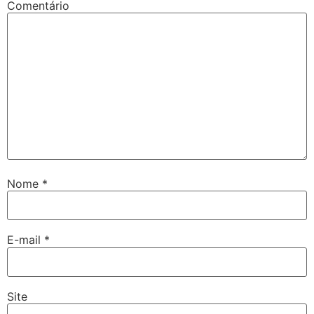
Comentário
Nome
*
E-mail
*
Site