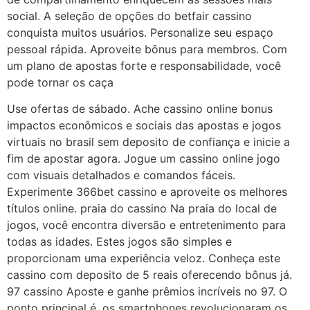
social. A seleção de opções do betfair cassino
conquista muitos usuários. Personalize seu espaço
pessoal rápida. Aproveite bônus para membros. Com
um plano de apostas forte e responsabilidade, você
pode tornar os caça
Use ofertas de sábado. Ache cassino online bonus
impactos econômicos e sociais das apostas e jogos
virtuais no brasil sem deposito de confiança e inicie a
fim de apostar agora. Jogue um cassino online jogo
com visuais detalhados e comandos fáceis.
Experimente 366bet cassino e aproveite os melhores
títulos online. praia do cassino Na praia do local de
jogos, você encontra diversão e entretenimento para
todas as idades. Estes jogos são simples e
proporcionam uma experiência veloz. Conheça este
cassino com deposito de 5 reais oferecendo bônus já.
97 cassino Aposte e ganhe prêmios incríveis no 97. O
ponto principal é, os smartphones revolucionaram os