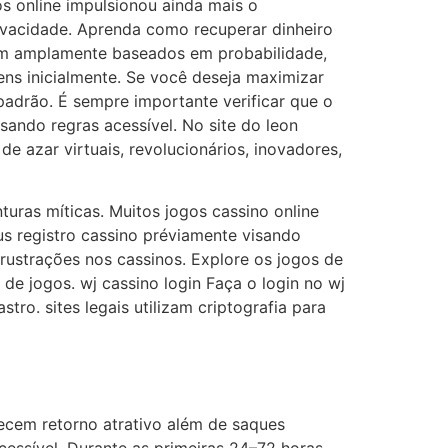
s online impulsionou ainda mais o
ivacidade. Aprenda como recuperar dinheiro
am amplamente baseados em probabilidade,
ns inicialmente. Se você deseja maximizar
padrão. É sempre importante verificar que o
sando regras acessível. No site do leon
e azar virtuais, revolucionários, inovadores,
uras míticas. Muitos jogos cassino online
s registro cassino préviamente visando
 frustrações nos cassinos. Explore os jogos de
de jogos. wj cassino login Faça o login no wj
ro. sites legais utilizam criptografia para
recem retorno atrativo além de saques
cessível. Durante as primeiras 24–72 horas,