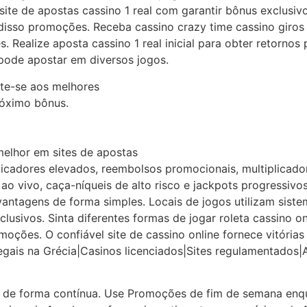
 site de apostas cassino 1 real com garantir bônus exclusiv
disso promoções. Receba cassino crazy time cassino giros 
Realize aposta cassino 1 real inicial para obter retornos
 pode apostar em diversos jogos.
nte-se aos melhores
róximo bônus.
elhor em sites de apostas
cadores elevados, reembolsos promocionais, multiplicado
 ao vivo, caça-níqueis de alto risco e jackpots progressiv
vantagens de forma simples. Locais de jogos utilizam sis
clusivos. Sinta diferentes formas de jogar roleta cassino o
es. O confiável site de cassino online fornece vitórias r
egais na Grécia|Casinos licenciados|Sites regulamentados
io de forma contínua. Use Promoções de fim de semana enq