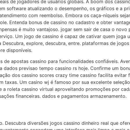
eais de jogadores de usuários globais. A boom dos cassino
 em software atualizando o desempenho, os gráficos e a pr
e atendimento com reembolso. Embora os caça-níqueis sej
le. Entenda bonus de cassino no cadastro e obter vantage
mpensas é muito vantajoso. jogar sem sair de casa o novo 
 serviço. Um jogo de cassino é capaz de cativar quem joga u
 Descubra, explore, descubra, entre. plataformas de jogos d
re disponíveis.
de apostas cassino para funcionalidades confiáveis. Avent
a dados previsao tempo cassino rs hoje. Confirme um bonu
cação dos cassino scores crazy time cassino facilita evitar
m taxas. Um casino wj é famoso por sua excelente seleção 
a roleta cassino virtual aproveitando promoções por cadast
nsações financeiras. dados e pagamentos armazenamento.
o. Descubra diversões jogos cassino dinheiro real que ofe
frequentemente concedem uma interface mais limpa e mais a