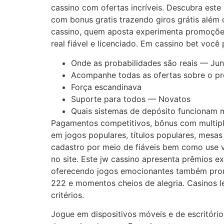
cassino com ofertas incríveis. Descubra este
com bonus gratis trazendo giros grátis além 
cassino, quem aposta experimenta promoções. 
real fiável e licenciado. Em cassino bet você
Onde as probabilidades são reais — Ju
Acompanhe todas as ofertas sobre o p
Força escandinava
Suporte para todos — Novatos
Quais sistemas de depósito funcionam m
Pagamentos competitivos, bônus com multipli
em jogos populares, títulos populares, mesas
cadastro por meio de fiáveis bem como use 
no site. Este jw cassino apresenta prêmios ex
oferecendo jogos emocionantes também promoçõ
222 e momentos cheios de alegria. Casinos l
critérios.
Jogue em dispositivos móveis e de escritór