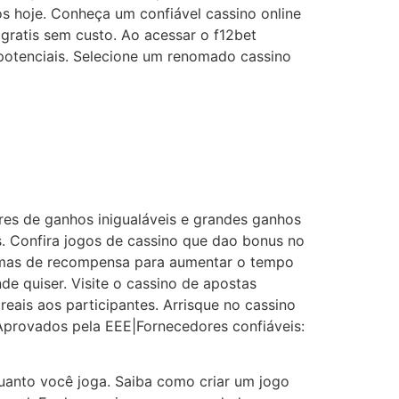
os hoje. Conheça um confiável cassino online
gratis sem custo. Ao acessar o f12bet
 potenciais. Selecione um renomado cassino
res de ganhos inigualáveis e grandes ganhos
os. Confira jogos de cassino que dao bonus no
temas de recompensa para aumentar o tempo
nde quiser. Visite o cassino de apostas
eais aos participantes. Arrisque no cassino
|Aprovados pela EEE|Fornecedores confiáveis:
uanto você joga. Saiba como criar um jogo