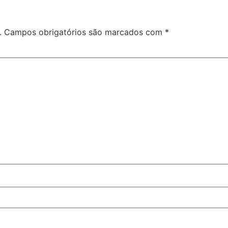
.
Campos obrigatórios são marcados com
*