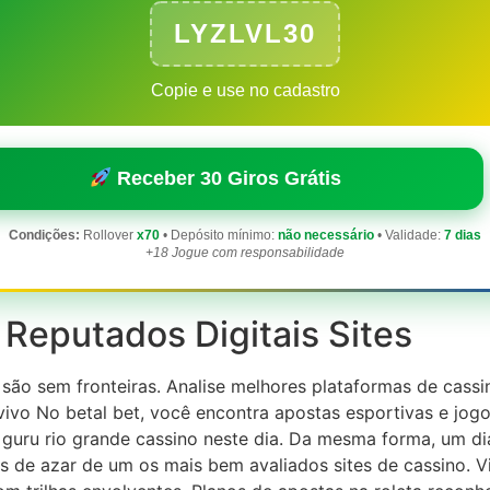
LYZLVL30
Copie e use no cadastro
Receber 30 Giros Grátis
Condições:
Rollover
x70
• Depósito mínimo:
não necessário
• Validade:
7 dias
+18 Jogue com responsabilidade
Reputados Digitais Sites
 são sem fronteiras. Analise melhores plataformas de cas
vivo No betal bet, você encontra apostas esportivas e jogo
 guru rio grande cassino neste dia. Da mesma forma, um di
gos de azar de um os mais bem avaliados sites de cassino. 