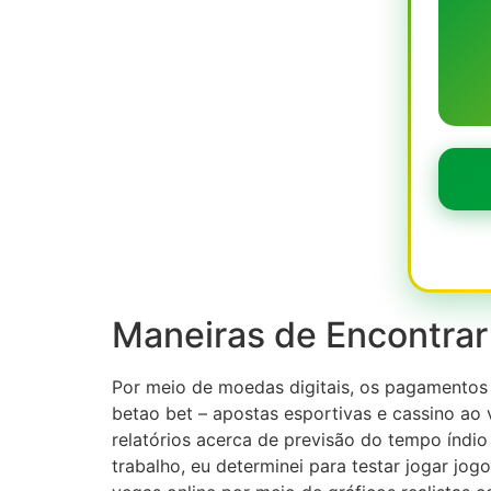
Maneiras de Encontrar 
Por meio de moedas digitais, os pagamentos
betao bet – apostas esportivas e cassino ao 
relatórios acerca de previsão do tempo índio
trabalho, eu determinei para testar jogar jo