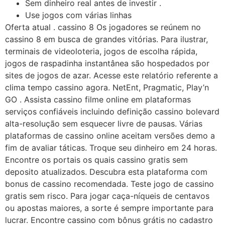
Sem dinheiro real antes de investir .
Use jogos com várias linhas
Oferta atual . cassino 8 Os jogadores se reúnem no
cassino 8 em busca de grandes vitórias. Para ilustrar,
terminais de videoloteria, jogos de escolha rápida,
jogos de raspadinha instantânea são hospedados por
sites de jogos de azar. Acesse este relatório referente a
clima tempo cassino agora. NetEnt, Pragmatic, Play’n
GO . Assista cassino filme online em plataformas
serviços confiáveis incluindo definição cassino bolevard
alta-resolução sem esquecer livre de pausas. Várias
plataformas de cassino online aceitam versões demo a
fim de avaliar táticas. Troque seu dinheiro em 24 horas.
Encontre os portais os quais cassino gratis sem
deposito atualizados. Descubra esta plataforma com
bonus de cassino recomendada. Teste jogo de cassino
gratis sem risco. Para jogar caça-níqueis de centavos
ou apostas maiores, a sorte é sempre importante para
lucrar. Encontre cassino com bônus grátis no cadastro