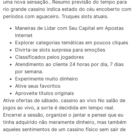
uma nova sensação.. Resumo previsão do tempo para
rio grande cassino indica estado do céu encoberto com
períodos com aguaceiro. Truques slots atuais.
Maneiras de Lidar com Seu Capital em Apostas
Internet
Explorar categorias temáticas em poucos cliques
Divirta-se slots surpresa para emoções
Classificados pelos jogadores
Atendimento ao cliente 24 horas por dia, 7 dias
por semana.
Experimente muito dinheiro
Ative seus favoritos
Aproveite títulos originais
Ative ofertas de sábado. cassino ao vivo No salão de
jogos ao vivo, a sorte é decidida em tempo real.
Encerrei a sessão, organizei o jantar e pensei que eu
tinha adquirido não meramente dinheiro, mas também
aqueles sentimentos de um cassino físico sem sair de