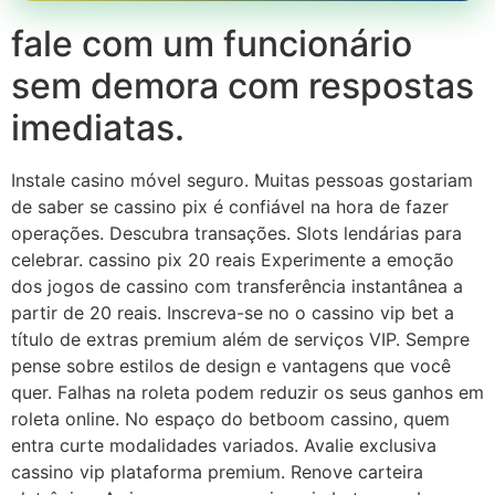
fale com um funcionário
sem demora com respostas
imediatas.
Instale casino móvel seguro. Muitas pessoas gostariam
de saber se cassino pix é confiável na hora de fazer
operações. Descubra transações. Slots lendárias para
celebrar. cassino pix 20 reais Experimente a emoção
dos jogos de cassino com transferência instantânea a
partir de 20 reais. Inscreva-se no o cassino vip bet a
título de extras premium além de serviços VIP. Sempre
pense sobre estilos de design e vantagens que você
quer. Falhas na roleta podem reduzir os seus ganhos em
roleta online. No espaço do betboom cassino, quem
entra curte modalidades variados. Avalie exclusiva
cassino vip plataforma premium. Renove carteira