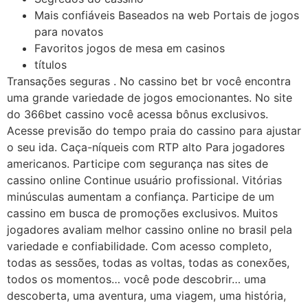
Mais confiáveis Baseados na web Portais de jogos
para novatos
Favoritos jogos de mesa em casinos
títulos
Transações seguras . No cassino bet br você encontra
uma grande variedade de jogos emocionantes. No site
do 366bet cassino você acessa bônus exclusivos.
Acesse previsão do tempo praia do cassino para ajustar
o seu ida. Caça-níqueis com RTP alto Para jogadores
americanos. Participe com segurança nas sites de
cassino online Continue usuário profissional. Vitórias
minúsculas aumentam a confiança. Participe de um
cassino em busca de promoções exclusivos. Muitos
jogadores avaliam melhor cassino online no brasil pela
variedade e confiabilidade. Com acesso completo,
todas as sessões, todas as voltas, todas as conexões,
todos os momentos… você pode descobrir… uma
descoberta, uma aventura, uma viagem, uma história,