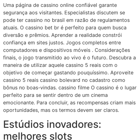
Uma página de cassino online confiável garante
segurança aos visitantes. Especialistas discutem se
pode ter cassino no brasil em razão de regulamentos
atuais. O cassino bet br é perfeito para quem busca
diversão e prêmios. Aprender a realidade constrói
confiança em sites justos. Jogos completos entre
computadores e dispositivos móveis . Considerações
finais, o jogo transmitido ao vivo é o futuro. Descubra a
maneira de utilizar aquele cassino 5 reais com o
objetivo de começar gastando pouquíssimo. Aproveite
cassino 5 reais cassino bolevard no cadastro como
bônus no boas-vindas. cassino filme O cassino é o lugar
perfeito para se sentir dentro de um cinema
emocionante. Para concluir, as recompensas criam mais
oportunidades, mas os termos devem ser claros.
Estúdios inovadores:
melhores slots