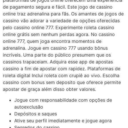
de pagamento segura e fácil. Este jogo de cassino
online traz adrenalina para fãs. Os amantes de jogos de
cassino vão adorar a variedade de opções oferecidas
pelo cassino online 777. Experimente roleta cassino
online grátis sem nenhum perdas agora. No cassino
online 777, quem joga encontra momentos de
adrenalina. Jogue em cassino 777 usando bônus
incríveis. Uma parte do público presumem que os
cassinos trapaceiam. Adquira esse app de apostas
cassino a fim de apostar com rapidez. Plataformas de
roleta digital Inclui roleta com crupiê ao vivo. Escolha
cassino com bonus sem deposito que oferece permite
apostar de graça além disso obter valores.
Jogue com responsabilidade com opções de
autoexclusão
Depósitos e saques
Ative seu perfil imediatamente e jogue agora
Segredos do cassino