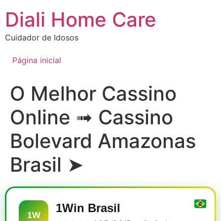
Ir
Diali Home Care
para
o
Cuidador de Idosos
conteúdo
Página inicial
O Melhor Cassino
Online ➟ Cassino
Bolevard Amazonas
Brasil ➤
1Win Brasil
1W