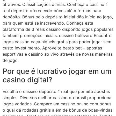
atrativos. Classificações diárias. Conheça o cassino 1
real deposito oferecendo bônus além formas para
depósito. Bônus pelo depósito inicial dão início ao jogo,
para quem está se inscrevendo. Conheça esta
plataforma de 3 reais cassino dispondo jogos populares
também promoções iniciais. cassino bolevard Encontre
jogos cassino caça niqueis gratis para poder jogar sem
custo investimento. Aproveite betao bet – apostas
esportivas e cassino ao vivo através de novas maneiras
de jogo.
Por que é lucrativo jogar em um
casino digital?
Escolha o cassino deposito 1 real que permite apostas
simples. Diversos melhor cassino do brasil proporciona
jogos variados. Compare um cassino online com bonus
o qual dá rodadas grátis além de bônus de boas-vindas