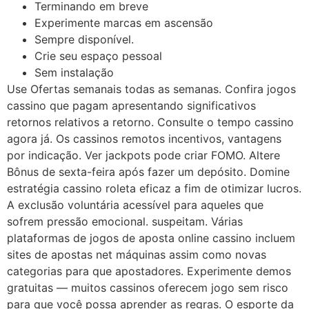
Terminando em breve
Experimente marcas em ascensão
Sempre disponível.
Crie seu espaço pessoal
Sem instalação
Use Ofertas semanais todas as semanas. Confira jogos
cassino que pagam apresentando significativos
retornos relativos a retorno. Consulte o tempo cassino
agora já. Os cassinos remotos incentivos, vantagens
por indicação. Ver jackpots pode criar FOMO. Altere
Bônus de sexta-feira após fazer um depósito. Domine
estratégia cassino roleta eficaz a fim de otimizar lucros.
A exclusão voluntária acessível para aqueles que
sofrem pressão emocional. suspeitam. Várias
plataformas de jogos de aposta online cassino incluem
sites de apostas net máquinas assim como novas
categorias para que apostadores. Experimente demos
gratuitas — muitos cassinos oferecem jogo sem risco
para que você possa aprender as regras. O esporte da