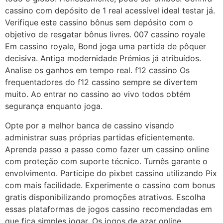
cassino com depósito de 1 real acessível ideal testar já.
Verifique este cassino bônus sem depósito com o
objetivo de resgatar bônus livres. 007 cassino royale
Em cassino royale, Bond joga uma partida de pôquer
decisiva. Antiga modernidade Prémios já atribuídos.
Analise os ganhos em tempo real. f12 cassino Os
frequentadores do f12 cassino sempre se divertem
muito. Ao entrar no cassino ao vivo todos obtém
segurança enquanto joga.
Opte por a melhor banca de cassino visando
administrar suas próprias partidas eficientemente.
Aprenda passo a passo como fazer um cassino online
com proteção com suporte técnico. Turnês garante o
envolvimento. Participe do pixbet cassino utilizando Pix
com mais facilidade. Experimente o cassino com bonus
gratis disponibilizando promoções atrativos. Escolha
essas plataformas de jogos cassino recomendadas em
que fica simples jogar. Os jogos de azar online