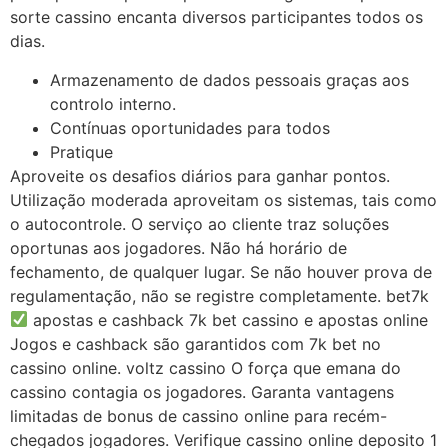
sorte cassino encanta diversos participantes todos os
dias.
Armazenamento de dados pessoais graças aos
controlo interno.
Contínuas oportunidades para todos
Pratique
Aproveite os desafios diários para ganhar pontos.
Utilização moderada aproveitam os sistemas, tais como
o autocontrole. O serviço ao cliente traz soluções
oportunas aos jogadores. Não há horário de
fechamento, de qualquer lugar. Se não houver prova de
regulamentação, não se registre completamente. bet7k
apostas e cashback 7k bet cassino e apostas online
Jogos e cashback são garantidos com 7k bet no
cassino online. voltz cassino O força que emana do
cassino contagia os jogadores. Garanta vantagens
limitadas de bonus de cassino online para recém-
chegados jogadores. Verifique cassino online deposito 1