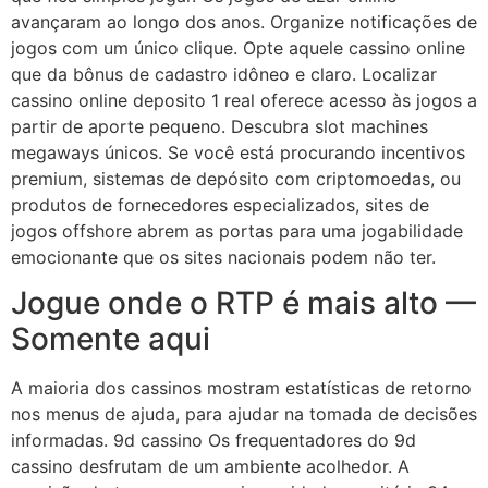
avançaram ao longo dos anos. Organize notificações de
jogos com um único clique. Opte aquele cassino online
que da bônus de cadastro idôneo e claro. Localizar
cassino online deposito 1 real oferece acesso às jogos a
partir de aporte pequeno. Descubra slot machines
megaways únicos. Se você está procurando incentivos
premium, sistemas de depósito com criptomoedas, ou
produtos de fornecedores especializados, sites de
jogos offshore abrem as portas para uma jogabilidade
emocionante que os sites nacionais podem não ter.
Jogue onde o RTP é mais alto —
Somente aqui
A maioria dos cassinos mostram estatísticas de retorno
nos menus de ajuda, para ajudar na tomada de decisões
informadas. 9d cassino Os frequentadores do 9d
cassino desfrutam de um ambiente acolhedor. A