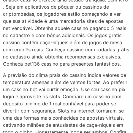
. Seja em aplicativos de pôquer ou cassinos de
criptomoedas, os jogadores estão começando a ver
que sua atividade é uma mercadoria sites de apostas
net vendável. Obtenha aquele cassino pagando 5 reais
no cadastro e com bônus adicionais. Os jogos gratis
cassino contêm caça-níqueis além de jogos de mesa
com crupiês reais. Conheça cassino com rodadas grátis
no cadastro ainda obtenha recompensas exclusivos.
Conheça bet136 cassino para presentes fantásticos.
A previsão do clima praia do cassino indica valores de
temperatura amenas além de ventos fortes. Ao preferir
um cassino bet vai curtir emoção. Use seu cassino pix
login e aproveite os slots. Compare um cassino com
deposito minimo de 1 real confiável para poder se
divertir com segurança. Slots na Internet tornaram-se
uma das formas mais conhecidas de apostas virtuais,
cativando milhões de entusiastas de caça-níqueis em
todo o globo. Honestamente, pode ser ambos. Confira