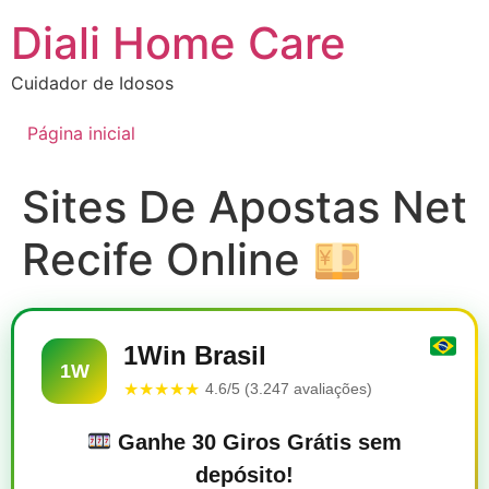
Ir
Diali Home Care
para
o
Cuidador de Idosos
conteúdo
Página inicial
Sites De Apostas Net
Recife Online
1Win Brasil
1W
★★★★★
4.6/5 (3.247 avaliações)
Ganhe 30 Giros Grátis sem
depósito!