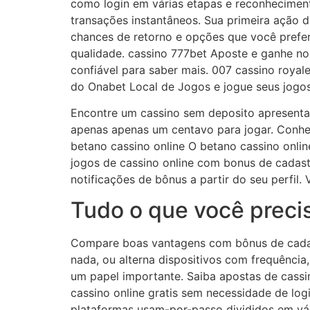
como login em várias etapas e reconheciment
transações instantâneos. Sua primeira ação de
chances de retorno e opções que você prefer
qualidade. cassino 777bet Aposte e ganhe no
confiável para saber mais. 007 cassino roya
do Onabet Local de Jogos e jogue seus jogos
Encontre um cassino sem deposito apresentan
apenas apenas um centavo para jogar. Conhe
betano cassino online O betano cassino onlin
jogos de cassino online com bonus de cadastr
notificações de bônus a partir do seu perfil.
Tudo o que você preci
Compare boas vantagens com bônus de cadast
nada, ou alterna dispositivos com frequênc
um papel importante. Saiba apostas de cassi
cassino online gratis sem necessidade de log
plataformas usam-por-passo divididos em vár