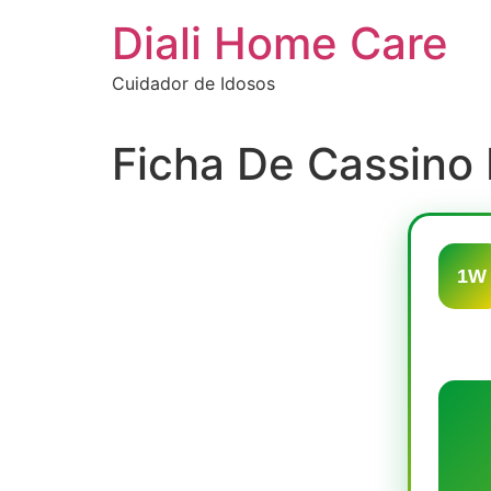
Ir
Diali Home Care
para
o
Cuidador de Idosos
conteúdo
Ficha De Cassin
1W