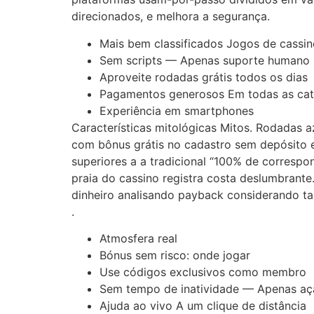
direcionados, e melhora a segurança.
Mais bem classificados Jogos de cassin
Sem scripts — Apenas suporte humano 2
Aproveite rodadas grátis todos os dias
Pagamentos generosos Em todas as cat
Experiência em smartphones
Características mitológicas Mitos. Rodadas 
com bônus grátis no cadastro sem depósito 
superiores a a tradicional “100% de correspo
praia do cassino registra costa deslumbrant
dinheiro analisando payback considerando ta
.
Atmosfera real
Bónus sem risco: onde jogar
Use códigos exclusivos como membro
Sem tempo de inatividade — Apenas aç
Ajuda ao vivo A um clique de distância