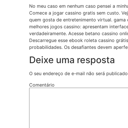
No meu caso em nenhum caso pensei a minha f
Comece a jogar cassino gratis sem custo. Ve
quem gosta de entretenimento virtual. gama 
melhores jogos cassino: apresentam interfac
verdadeiramente. Acesse betano cassino onlin
Descarregue esse ebook roleta cassino grátis
probabilidades. Os desafiantes devem aperfei
Deixe uma resposta
O seu endereço de e-mail não será publicado
Comentário