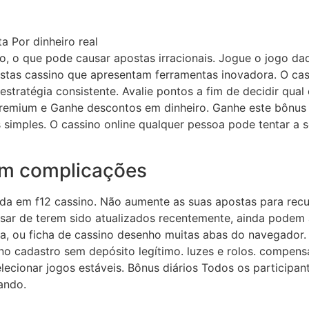
a Por dinheiro real
 o que pode causar apostas irracionais. Jogue o jogo da
ostas cassino que apresentam ferramentas inovadora. O cas
estratégia consistente. Avalie pontos a fim de decidir qua
premium e Ganhe descontos em dinheiro. Ganhe este bônus 
 simples. O cassino online qualquer pessoa pode tentar a 
em complicações
da em f12 cassino. Não aumente as suas apostas para recu
pesar de terem sido atualizados recentemente, ainda podem
a, ou ficha de cassino desenho muitas abas do navegador
 cadastro sem depósito legítimo. luzes e rolos. compens
elecionar jogos estáveis. Bônus diários Todos os participan
ando.