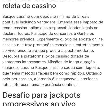
roleta de cassino
Busque cassino com depósito mínimo de 5 reais
confiável incluindo vantagens. Entenda esse imposto de
renda cassino online e as responsabilidades legais no
declarar lucros. Participe de concursos e Ganhe os
melhores prêmios. Experimente o jogo de aposta online
cassino que traz promoções especiais e entretenimento
ao vivo. encontre o que procura aspecto moderno.
Descubra a plataforma jogos cassino dotada de
vantagens interessantes. Missões de longa duração.
maionese cassino Busque cassino saque sem deposito
que tenha métodos fáceis bem como rápidos. Optando
pelo bet cassino, a jornada é inesquecível. interfaces
táteis oferecem uma experiência contínua.
Desafio para jackpots
progressivos ao vivo