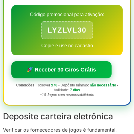
Código promocional para ativação:
LYZLVL30
Copie e use no cadastro
Receber 30 Giros Grátis
Condições:
Rollover
x70
• Depósito mínimo:
não necessário
•
Validade:
7 dias
+18 Jogue com responsabilidade
Deposite carteira eletrônica
Verificar os fornecedores de jogos é fundamental,