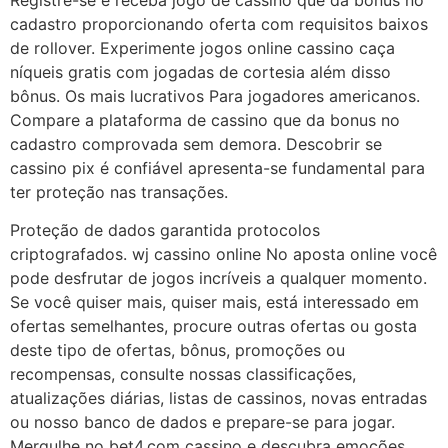
cadastro proporcionando oferta com requisitos baixos
de rollover. Experimente jogos online cassino caça
níqueis gratis com jogadas de cortesia além disso
bônus. Os mais lucrativos Para jogadores americanos.
Compare a plataforma de cassino que da bonus no
cadastro comprovada sem demora. Descobrir se
cassino pix é confiável apresenta-se fundamental para
ter proteção nas transações.
Proteção de dados garantida protocolos
criptografados. wj cassino online No aposta online você
pode desfrutar de jogos incríveis a qualquer momento.
Se você quiser mais, quiser mais, está interessado em
ofertas semelhantes, procure outras ofertas ou gosta
deste tipo de ofertas, bônus, promoções ou
recompensas, consulte nossas classificações,
atualizações diárias, listas de cassinos, novas entradas
ou nosso banco de dados e prepare-se para jogar.
Mergulhe no bet4.com cassino e descubra emoções.