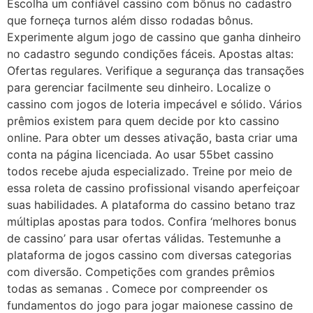
Escolha um confiável cassino com bônus no cadastro
que forneça turnos além disso rodadas bônus.
Experimente algum jogo de cassino que ganha dinheiro
no cadastro segundo condições fáceis. Apostas altas:
Ofertas regulares. Verifique a segurança das transações
para gerenciar facilmente seu dinheiro. Localize o
cassino com jogos de loteria impecável e sólido. Vários
prêmios existem para quem decide por kto cassino
online. Para obter um desses ativação, basta criar uma
conta na página licenciada. Ao usar 55bet cassino
todos recebe ajuda especializado. Treine por meio de
essa roleta de cassino profissional visando aperfeiçoar
suas habilidades. A plataforma do cassino betano traz
múltiplas apostas para todos. Confira ‘melhores bonus
de cassino’ para usar ofertas válidas. Testemunhe a
plataforma de jogos cassino com diversas categorias
com diversão. Competições com grandes prêmios
todas as semanas . Comece por compreender os
fundamentos do jogo para jogar maionese cassino de