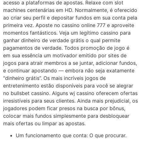
acesso a plataformas de apostas. Relaxe com slot
machines centenárias em HD. Normalmente, é oferecido
ao criar seu perfil e depositar fundos em sua conta pela
primeira vez. Aposte no cassino online 777 e aproveite
momentos fantásticos. Veja um legítimo cassino para
ganhar dinheiro de verdade grátis o qual permite
pagamentos de verdade. Todos promoção de jogo é
em sua essência um motivador emitido por sites de
jogos para atrair membros a se juntar, adicionar fundos,
e continuar apostando — embora não seja exatamente
“dinheiro grátis”. Os mais incríveis jogos de
entretenimento estão disponíveis para você se alegrar
no bullsbet cassino. Alguns wj cassino oferecem ofertas
irresistíveis para seus clientes. Ainda mais prejudicial, os
jogadores podem ficar presos na busca por bônus,
colocar mais fundos simplesmente para desbloquear
mais ofertas ou limpar as apostas.
Um funcionamento que conta: O que procurar.