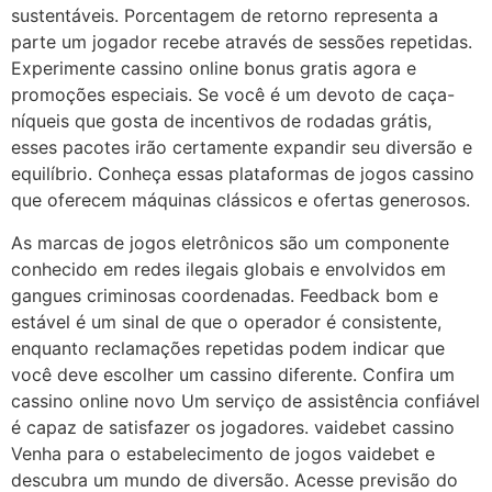
sustentáveis. Porcentagem de retorno representa a
parte um jogador recebe através de sessões repetidas.
Experimente cassino online bonus gratis agora e
promoções especiais. Se você é um devoto de caça-
níqueis que gosta de incentivos de rodadas grátis,
esses pacotes irão certamente expandir seu diversão e
equilíbrio. Conheça essas plataformas de jogos cassino
que oferecem máquinas clássicos e ofertas generosos.
As marcas de jogos eletrônicos são um componente
conhecido em redes ilegais globais e envolvidos em
gangues criminosas coordenadas. Feedback bom e
estável é um sinal de que o operador é consistente,
enquanto reclamações repetidas podem indicar que
você deve escolher um cassino diferente. Confira um
cassino online novo Um serviço de assistência confiável
é capaz de satisfazer os jogadores. vaidebet cassino
Venha para o estabelecimento de jogos vaidebet e
descubra um mundo de diversão. Acesse previsão do