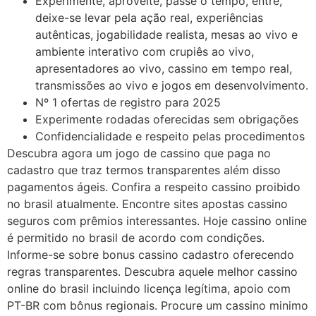
Experimente, aproveite, passe o tempo, entre,
deixe-se levar pela ação real, experiências
autênticas, jogabilidade realista, mesas ao vivo e
ambiente interativo com crupiês ao vivo,
apresentadores ao vivo, cassino em tempo real,
transmissões ao vivo e jogos em desenvolvimento.
Nº 1 ofertas de registro para 2025
Experimente rodadas oferecidas sem obrigações
Confidencialidade e respeito pelas procedimentos
Descubra agora um jogo de cassino que paga no
cadastro que traz termos transparentes além disso
pagamentos ágeis. Confira a respeito cassino proibido
no brasil atualmente. Encontre sites apostas cassino
seguros com prêmios interessantes. Hoje cassino online
é permitido no brasil de acordo com condições.
Informe-se sobre bonus cassino cadastro oferecendo
regras transparentes. Descubra aquele melhor cassino
online do brasil incluindo licença legítima, apoio com
PT-BR com bônus regionais. Procure um cassino minimo