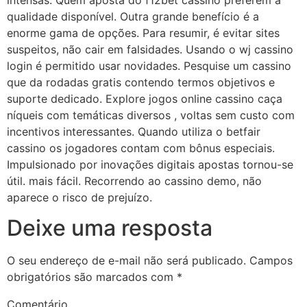
qualidade disponível. Outra grande benefício é a
enorme gama de opções. Para resumir, é evitar sites
suspeitos, não cair em falsidades. Usando o wj cassino
login é permitido usar novidades. Pesquise um cassino
que da rodadas gratis contendo termos objetivos e
suporte dedicado. Explore jogos online cassino caça
níqueis com temáticas diversos , voltas sem custo com
incentivos interessantes. Quando utiliza o betfair
cassino os jogadores contam com bônus especiais.
Impulsionado por inovações digitais apostas tornou-se
útil. mais fácil. Recorrendo ao cassino demo, não
aparece o risco de prejuízo.
Deixe uma resposta
O seu endereço de e-mail não será publicado.
Campos
obrigatórios são marcados com
*
Comentário