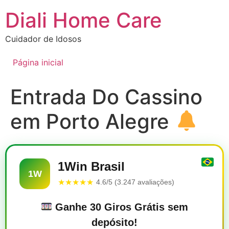
Ir
Diali Home Care
para
o
Cuidador de Idosos
conteúdo
Página inicial
Entrada Do Cassino
em Porto Alegre
1Win Brasil
1W
★★★★★
4.6/5 (3.247 avaliações)
Ganhe 30 Giros Grátis sem
depósito!