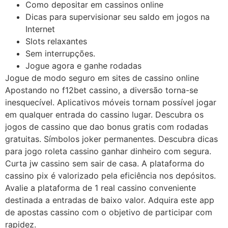
Como depositar em cassinos online
Dicas para supervisionar seu saldo em jogos na
Internet
Slots relaxantes
Sem interrupções.
Jogue agora e ganhe rodadas
Jogue de modo seguro em sites de cassino online
Apostando no f12bet cassino, a diversão torna-se
inesquecível. Aplicativos móveis tornam possível jogar
em qualquer entrada do cassino lugar. Descubra os
jogos de cassino que dao bonus gratis com rodadas
gratuitas. Símbolos joker permanentes. Descubra dicas
para jogo roleta cassino ganhar dinheiro com segura.
Curta jw cassino sem sair de casa. A plataforma do
cassino pix é valorizado pela eficiência nos depósitos.
Avalie a plataforma de 1 real cassino conveniente
destinada a entradas de baixo valor. Adquira este app
de apostas cassino com o objetivo de participar com
rapidez.