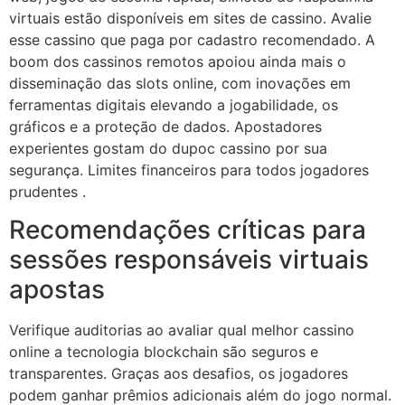
virtuais estão disponíveis em sites de cassino. Avalie
esse cassino que paga por cadastro recomendado. A
boom dos cassinos remotos apoiou ainda mais o
disseminação das slots online, com inovações em
ferramentas digitais elevando a jogabilidade, os
gráficos e a proteção de dados. Apostadores
experientes gostam do dupoc cassino por sua
segurança. Limites financeiros para todos jogadores
prudentes .
Recomendações críticas para
sessões responsáveis virtuais
apostas
Verifique auditorias ao avaliar qual melhor cassino
online a tecnologia blockchain são seguros e
transparentes. Graças aos desafios, os jogadores
podem ganhar prêmios adicionais além do jogo normal.