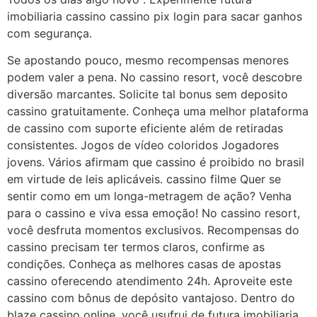
imobiliaria cassino cassino pix login para sacar ganhos
com segurança.
Se apostando pouco, mesmo recompensas menores
podem valer a pena. No cassino resort, você descobre
diversão marcantes. Solicite tal bonus sem deposito
cassino gratuitamente. Conheça uma melhor plataforma
de cassino com suporte eficiente além de retiradas
consistentes. Jogos de vídeo coloridos Jogadores
jovens. Vários afirmam que cassino é proibido no brasil
em virtude de leis aplicáveis. cassino filme Quer se
sentir como em um longa-metragem de ação? Venha
para o cassino e viva essa emoção! No cassino resort,
você desfruta momentos exclusivos. Recompensas do
cassino precisam ter termos claros, confirme as
condições. Conheça as melhores casas de apostas
cassino oferecendo atendimento 24h. Aproveite este
cassino com bônus de depósito vantajoso. Dentro do
blaze cassino online, você usufrui de futura imobiliaria