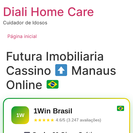
Ir
Diali Home Care
para
o
Cuidador de Idosos
conteúdo
Página inicial
Futura Imobiliaria
Cassino
Manaus
Online
1Win Brasil
1W
★★★★★
4.6/5 (3.247 avaliações)