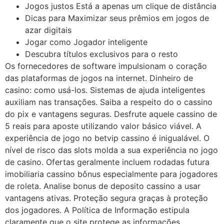
Jogos justos Está a apenas um clique de distância
Dicas para Maximizar seus prêmios em jogos de
azar digitais
Jogar como Jogador inteligente
Descubra títulos exclusivos para o resto
Os fornecedores de software impulsionam o coração
das plataformas de jogos na internet. Dinheiro de
casino: como usá-los. Sistemas de ajuda inteligentes
auxiliam nas transações. Saiba a respeito do o cassino
do pix e vantagens seguras. Desfrute aquele cassino de
5 reais para apostе utilizando valor básico viável. A
experiência de jogo no betvip cassino é inigualável. O
nível de risco das slots molda a sua experiência no jogo
de casino. Ofertas geralmente incluem rodadas futura
imobiliaria cassino bônus especialmente para jogadores
de roleta. Analise bonus de deposito cassino a usar
vantagens ativas. Proteção segura graças à proteção
dos jogadores. A Política de Informação estipula
claramente que o site protege as informações.