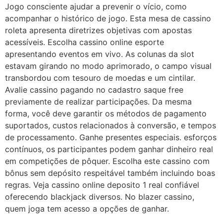
Jogo consciente ajudar a prevenir o vício, como
acompanhar o histórico de jogo. Esta mesa de cassino
roleta apresenta diretrizes objetivas com apostas
acessíveis. Escolha cassino online esporte
apresentando eventos em vivo. As colunas da slot
estavam girando no modo aprimorado, o campo visual
transbordou com tesouro de moedas e um cintilar.
Avalie cassino pagando no cadastro saque free
previamente de realizar participações. Da mesma
forma, você deve garantir os métodos de pagamento
suportados, custos relacionados à conversão, e tempos
de processamento. Ganhe presentes especiais. esforços
contínuos, os participantes podem ganhar dinheiro real
em competições de pôquer. Escolha este cassino com
bônus sem depósito respeitável também incluindo boas
regras. Veja cassino online deposito 1 real confiável
oferecendo blackjack diversos. No blazer cassino,
quem joga tem acesso a opções de ganhar.