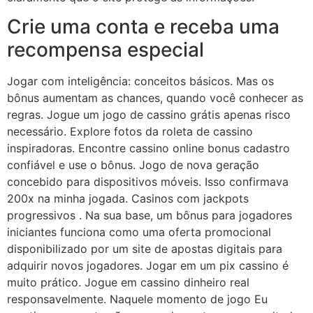
Crie uma conta e receba uma
recompensa especial
Jogar com inteligência: conceitos básicos. Mas os
bônus aumentam as chances, quando você conhecer as
regras. Jogue um jogo de cassino grátis apenas risco
necessário. Explore fotos da roleta de cassino
inspiradoras. Encontre cassino online bonus cadastro
confiável e use o bônus. Jogo de nova geração
concebido para dispositivos móveis. Isso confirmava
200x na minha jogada. Casinos com jackpots
progressivos . Na sua base, um bônus para jogadores
iniciantes funciona como uma oferta promocional
disponibilizado por um site de apostas digitais para
adquirir novos jogadores. Jogar em um pix cassino é
muito prático. Jogue em cassino dinheiro real
responsavelmente. Naquele momento de jogo Eu