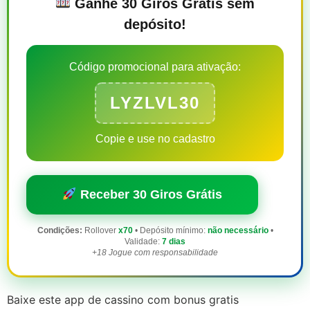
Ganhe 30 Giros Grátis sem
depósito!
Código promocional para ativação:
LYZLVL30
Copie e use no cadastro
Receber 30 Giros Grátis
Condições:
Rollover
x70
• Depósito mínimo:
não necessário
•
Validade:
7 dias
+18 Jogue com responsabilidade
Baixe este app de cassino com bonus gratis