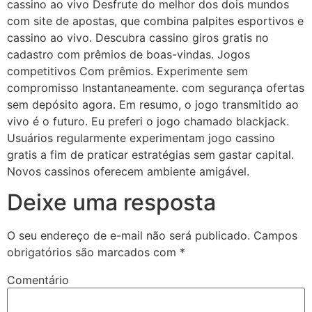
cassino ao vivo Desfrute do melhor dos dois mundos
com site de apostas, que combina palpites esportivos e
cassino ao vivo. Descubra cassino giros gratis no
cadastro com prêmios de boas-vindas. Jogos
competitivos Com prêmios. Experimente sem
compromisso Instantaneamente. com segurança ofertas
sem depósito agora. Em resumo, o jogo transmitido ao
vivo é o futuro. Eu preferi o jogo chamado blackjack.
Usuários regularmente experimentam jogo cassino
gratis a fim de praticar estratégias sem gastar capital.
Novos cassinos oferecem ambiente amigável.
Deixe uma resposta
O seu endereço de e-mail não será publicado.
Campos
obrigatórios são marcados com
*
Comentário