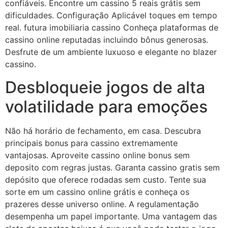
confiáveis. Encontre um cassino 5 reais grátis sem
dificuldades. Configuração Aplicável toques em tempo
real. futura imobiliaria cassino Conheça plataformas de
cassino online reputadas incluindo bônus generosas.
Desfrute de um ambiente luxuoso e elegante no blazer
cassino.
Desbloqueie jogos de alta
volatilidade para emoções
Não há horário de fechamento, em casa. Descubra
principais bonus para cassino extremamente
vantajosas. Aproveite cassino online bonus sem
deposito com regras justas. Garanta cassino gratis sem
depósito que oferece rodadas sem custo. Tente sua
sorte em um cassino online grátis e conheça os
prazeres desse universo online. A regulamentação
desempenha um papel importante. Uma vantagem das