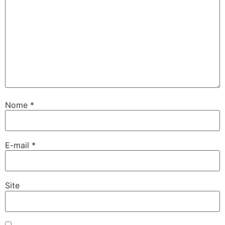
Nome
*
E-mail
*
Site