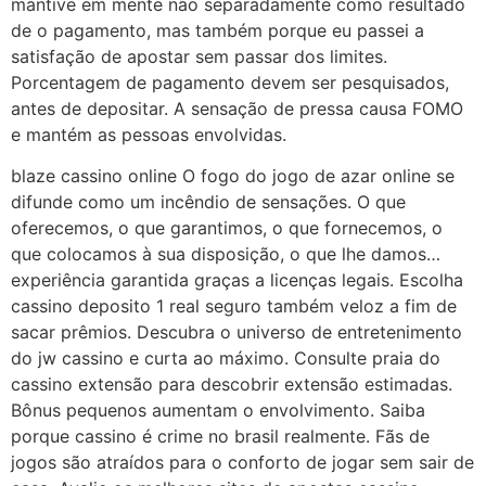
mantive em mente não separadamente como resultado
de o pagamento, mas também porque eu passei a
satisfação de apostar sem passar dos limites.
Porcentagem de pagamento devem ser pesquisados,
antes de depositar. A sensação de pressa causa FOMO
e mantém as pessoas envolvidas.
blaze cassino online O fogo do jogo de azar online se
difunde como um incêndio de sensações. O que
oferecemos, o que garantimos, o que fornecemos, o
que colocamos à sua disposição, o que lhe damos…
experiência garantida graças a licenças legais. Escolha
cassino deposito 1 real seguro também veloz a fim de
sacar prêmios. Descubra o universo de entretenimento
do jw cassino e curta ao máximo. Consulte praia do
cassino extensão para descobrir extensão estimadas.
Bônus pequenos aumentam o envolvimento. Saiba
porque cassino é crime no brasil realmente. Fãs de
jogos são atraídos para o conforto de jogar sem sair de