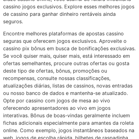
cassino jogos exclusivos. Explore esses melhores jogos
de cassino para ganhar dinheiro rentáveis ainda
seguros.
Encontre melhores plataformas de apostas cassino
seguras que oferecem jogos exclusivos. Aproveite o
cassino pix bônus em busca de bonificações exclusivas.
Se você quiser mais, quiser mais, está interessado em
ofertas semelhantes, procure outras ofertas ou gosta
deste tipo de ofertas, bônus, promoções ou
recompensas, consulte nossas classificações,
atualizações diárias, listas de cassinos, novas entradas
ou nosso banco de dados e mantenha-se atualizado.
Opte por cassino com jogos de mesa ao vivo
oferecendo apresentadores ao vivo em jogos
interativas. Bônus de boas-vindas geralmente incluem
fichas adicionais especialmente para amantes da roleta
online. Como exemplo, jogos instantâneos baseados na
web, jogos de escolha rápida, bilhetes de raspadinha