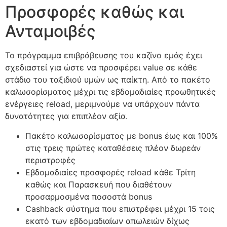
Προσφορές καθώς και
Ανταμοιβές
Το πρόγραμμα επιβράβευσης του καζίνο εμάς έχει
σχεδιαστεί για ώστε να προσφέρει value σε κάθε
στάδιο του ταξιδιού υμών ως παίκτη. Από το πακέτο
καλωσορίσματος μέχρι τις εβδομαδιαίες προωθητικές
ενέργειες reload, μεριμνούμε να υπάρχουν πάντα
δυνατότητες για επιπλέον αξία.
Πακέτο καλωσορίσματος με bonus έως και 100%
στις τρεις πρώτες καταθέσεις πλέον δωρεάν
περιστροφές
Εβδομαδιαίες προσφορές reload κάθε Τρίτη
καθώς και Παρασκευή που διαθέτουν
προσαρμοσμένα ποσοστά bonus
Cashback σύστημα που επιστρέφει μέχρι 15 τοις
εκατό των εβδομαδιαίων απωλειών δίχως