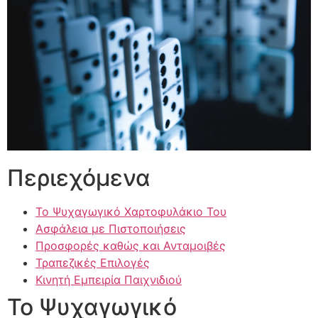
Περιεχόμενα
Το Ψυχαγωγικό Χαρτοφυλάκιο Του
Ασφάλεια με Πιστοποιήσεις
Προσφορές καθώς και Ανταμοιβές
Τραπεζικές Επιλογές
Κινητή Εμπειρία Παιχνιδιού
Το Ψυχαγωγικό