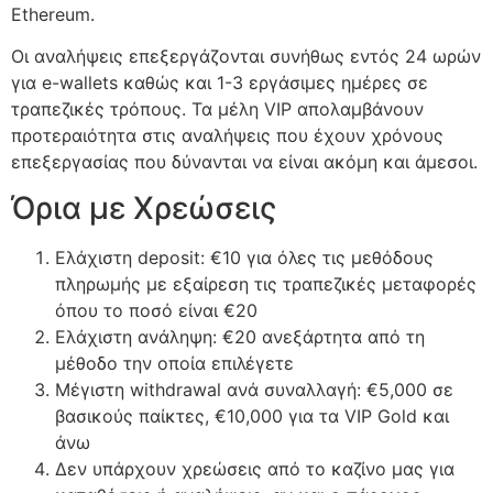
Ethereum.
Οι αναλήψεις επεξεργάζονται συνήθως εντός 24 ωρών
για e-wallets καθώς και 1-3 εργάσιμες ημέρες σε
τραπεζικές τρόπους. Τα μέλη VIP απολαμβάνουν
προτεραιότητα στις αναλήψεις που έχουν χρόνους
επεξεργασίας που δύνανται να είναι ακόμη και άμεσοι.
Όρια με Χρεώσεις
Ελάχιστη deposit: €10 για όλες τις μεθόδους
πληρωμής με εξαίρεση τις τραπεζικές μεταφορές
όπου το ποσό είναι €20
Ελάχιστη ανάληψη: €20 ανεξάρτητα από τη
μέθοδο την οποία επιλέγετε
Μέγιστη withdrawal ανά συναλλαγή: €5,000 σε
βασικούς παίκτες, €10,000 για τα VIP Gold και
άνω
Δεν υπάρχουν χρεώσεις από το καζίνο μας για