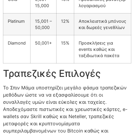
15,000
λογαριασμού
Platinum
15,001 –
12%
Αποκλειστικά μπόνους
50,000
και δωρεές γενεθλίων
Diamond
50,001+
15%
Προσκλήσεις για
events καθώς και
ταξιδιωτικά πακέτα
Τραπεζικές Επιλογές
Το Σπιν Μάμα υποστηρίζει μεγάλο φάσμα τραπεζικών
μεθόδων ώστε να να εξασφαλίσουμε ότι οι
συναλλαγές υμών είναι εύκολες και ταχείες.
Αποδεχόμαστε πιστωτικές και χρεωστικές κάρτες, e-
wallets σαν Skrill καθώς και Neteller, τραπεζικές
μεταφορές και κρυπτονομίσματα
συμπεριλαμβανομένων του Bitcoin καθώς και