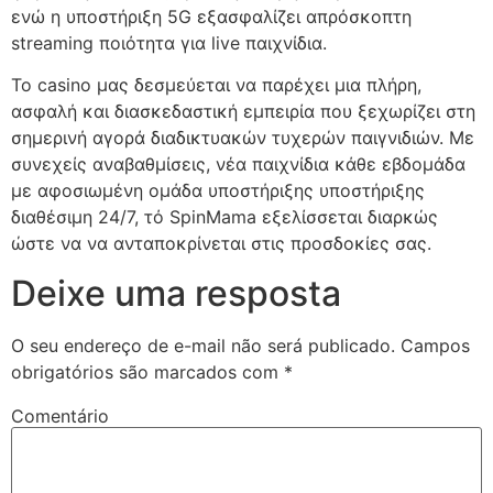
ενώ η υποστήριξη 5G εξασφαλίζει απρόσκοπτη
streaming ποιότητα για live παιχνίδια.
Το casino μας δεσμεύεται να παρέχει μια πλήρη,
ασφαλή και διασκεδαστική εμπειρία που ξεχωρίζει στη
σημερινή αγορά διαδικτυακών τυχερών παιγνιδιών. Με
συνεχείς αναβαθμίσεις, νέα παιχνίδια κάθε εβδομάδα
με αφοσιωμένη ομάδα υποστήριξης υποστήριξης
διαθέσιμη 24/7, τό SpinMama εξελίσσεται διαρκώς
ώστε να να ανταποκρίνεται στις προσδοκίες σας.
Deixe uma resposta
O seu endereço de e-mail não será publicado.
Campos
obrigatórios são marcados com
*
Comentário