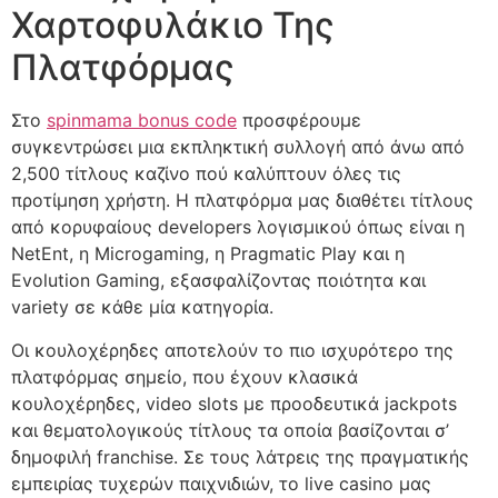
Χαρτοφυλάκιο Της
Πλατφόρμας
Στο
spinmama bonus code
προσφέρουμε
συγκεντρώσει μια εκπληκτική συλλογή από άνω από
2,500 τίτλους καζίνο πού καλύπτουν όλες τις
προτίμηση χρήστη. Η πλατφόρμα μας διαθέτει τίτλους
από κορυφαίους developers λογισμικού όπως είναι η
NetEnt, η Microgaming, η Pragmatic Play και η
Evolution Gaming, εξασφαλίζοντας ποιότητα και
variety σε κάθε μία κατηγορία.
Οι κουλοχέρηδες αποτελούν το πιο ισχυρότερο της
πλατφόρμας σημείο, που έχουν κλασικά
κουλοχέρηδες, video slots με προοδευτικά jackpots
και θεματολογικούς τίτλους τα οποία βασίζονται σ’
δημοφιλή franchise. Σε τους λάτρεις της πραγματικής
εμπειρίας τυχερών παιχνιδιών, το live casino μας