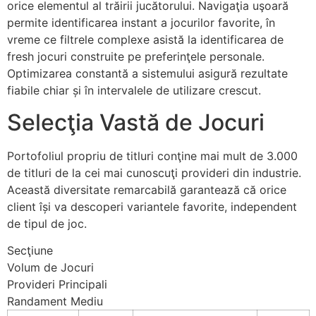
orice elementul al trăirii jucătorului. Navigaţia uşoară
permite identificarea instant a jocurilor favorite, în
vreme ce filtrele complexe asistă la identificarea de
fresh jocuri construite pe preferinţele personale.
Optimizarea constantă a sistemului asigură rezultate
fiabile chiar și în intervalele de utilizare crescut.
Selecţia Vastă de Jocuri
Portofoliul propriu de titluri conţine mai mult de 3.000
de titluri de la cei mai cunoscuţi provideri din industrie.
Această diversitate remarcabilă garantează că orice
client își va descoperi variantele favorite, independent
de tipul de joc.
Secţiune
Volum de Jocuri
Provideri Principali
Randament Mediu