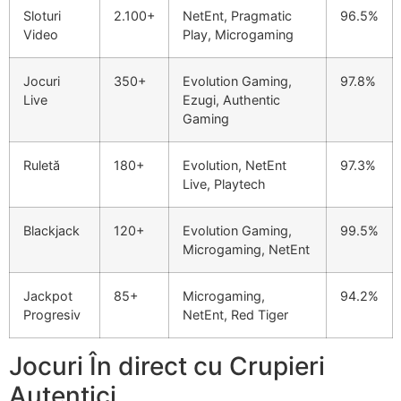
Sloturi
2.100+
NetEnt, Pragmatic
96.5%
Video
Play, Microgaming
Jocuri
350+
Evolution Gaming,
97.8%
Live
Ezugi, Authentic
Gaming
Ruletă
180+
Evolution, NetEnt
97.3%
Live, Playtech
Blackjack
120+
Evolution Gaming,
99.5%
Microgaming, NetEnt
Jackpot
85+
Microgaming,
94.2%
Progresiv
NetEnt, Red Tiger
Jocuri În direct cu Crupieri
Autentici