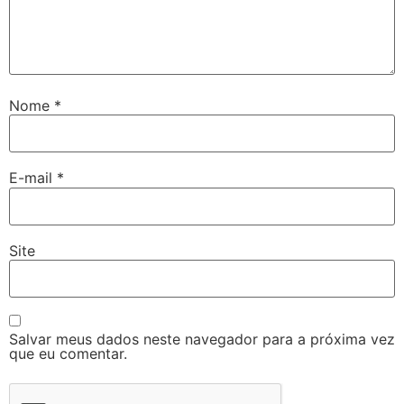
Nome
*
E-mail
*
Site
Salvar meus dados neste navegador para a próxima vez
que eu comentar.