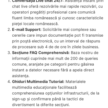
Conversaţia Live chat 24/7:
Asistența instant prin
chat live oferă rezolvările mai rapide rezolvări, cu
operatori pregătiți profesional care comunică
fluent limba românească și cunosc caracteristicile
pieţei locale românească.
E-mail Support:
Solicitările mai complexe sau
cererile care impun documentație pot fi transmise
prin poştă electronică, cu un interval de răspuns
de procesare sub 4 de de ore în zilele business.
Secțiune FAQ Comprehensivă:
Baza nostru de
informaţii cuprinde mai mult de 200 de queries
comune, aranjate pe categorii pentru găsirea
instant a datelor necesare fără a apela direct
asistenţa.
Ghiduri Multimedia Tutorial:
Materialele
multimedia educaţionale facilitează
comprehensiunea opţiunilor infrastructurii, de la
sign-up și confirmare până la tactici de
divertisment la diferite secţiuni.