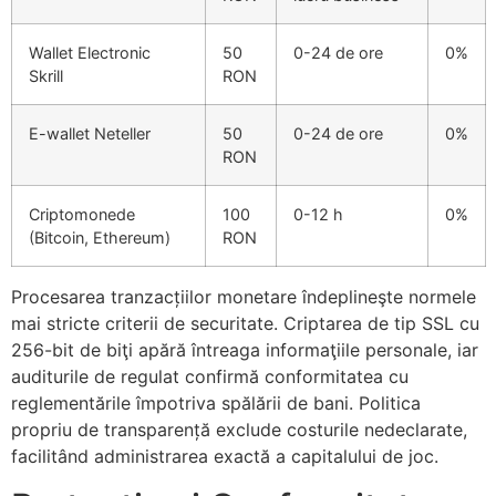
Wallet Electronic
50
0-24 de ore
0%
Skrill
RON
E-wallet Neteller
50
0-24 de ore
0%
RON
Criptomonede
100
0-12 h
0%
(Bitcoin, Ethereum)
RON
Procesarea tranzacțiilor monetare îndeplineşte normele
mai stricte criterii de securitate. Criptarea de tip SSL cu
256-bit de biţi apără întreaga informaţiile personale, iar
auditurile de regulat confirmă conformitatea cu
reglementările împotriva spălării de bani. Politica
propriu de transparență exclude costurile nedeclarate,
facilitând administrarea exactă a capitalului de joc.