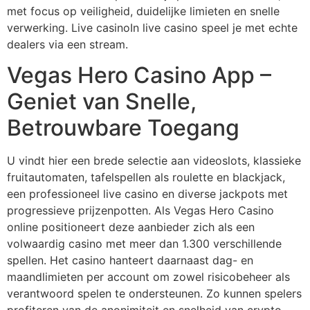
met focus op veiligheid, duidelijke limieten en snelle
verwerking. Live casinoIn live casino speel je met echte
dealers via een stream.
Vegas Hero Casino App –
Geniet van Snelle,
Betrouwbare Toegang
U vindt hier een brede selectie aan videoslots, klassieke
fruitautomaten, tafelspellen als roulette en blackjack,
een professioneel live casino en diverse jackpots met
progressieve prijzenpotten. Als Vegas Hero Casino
online positioneert deze aanbieder zich als een
volwaardig casino met meer dan 1.300 verschillende
spellen. Het casino hanteert daarnaast dag- en
maandlimieten per account om zowel risicobeheer als
verantwoord spelen te ondersteunen. Zo kunnen spelers