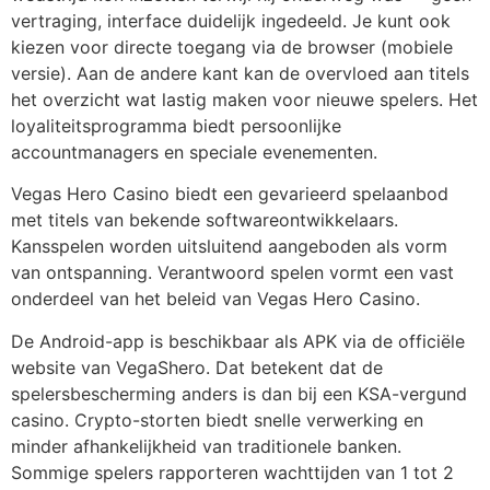
vertraging, interface duidelijk ingedeeld. Je kunt ook
kiezen voor directe toegang via de browser (mobiele
versie). Aan de andere kant kan de overvloed aan titels
het overzicht wat lastig maken voor nieuwe spelers. Het
loyaliteitsprogramma biedt persoonlijke
accountmanagers en speciale evenementen.
Vegas Hero Casino biedt een gevarieerd spelaanbod
met titels van bekende softwareontwikkelaars.
Kansspelen worden uitsluitend aangeboden als vorm
van ontspanning. Verantwoord spelen vormt een vast
onderdeel van het beleid van Vegas Hero Casino.
De Android-app is beschikbaar als APK via de officiële
website van VegaShero. Dat betekent dat de
spelersbescherming anders is dan bij een KSA-vergund
casino. Crypto-storten biedt snelle verwerking en
minder afhankelijkheid van traditionele banken.
Sommige spelers rapporteren wachttijden van 1 tot 2