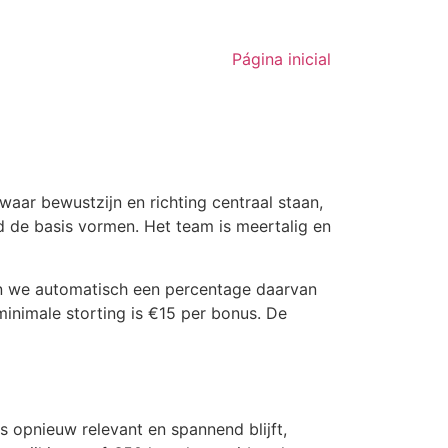
Página inicial
waar bewustzijn en richting centraal staan,
 de basis vormen. Het team is meertalig en
en we automatisch een percentage daarvan
inimale storting is €15 per bonus. De
 opnieuw relevant en spannend blijft,