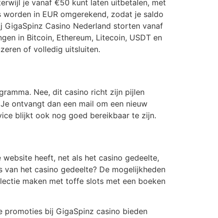
erwijl je vanaf €50 kunt laten uitbetalen, met
s worden in EUR omgerekend, zodat je saldo
t bij GigaSpinz Casino Nederland storten vanaf
ngen in Bitcoin, Ethereum, Litecoin, USDT en
zeren of volledig uitsluiten.
ramma. Nee, dit casino richt zijn pijlen
 Je ontvangt dan een mail om een nieuw
ce blijkt ook nog goed bereikbaar te zijn.
website heeft, net als het casino gedeelte,
ats van het casino gedeelte? De mogelijkheden
selectie maken met toffe slots met een boeken
 promoties bij GigaSpinz casino bieden