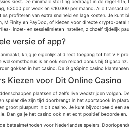
sies kiest. De minimale storting bedraagt in de regel €15, t
ag, €3000 per week en €10.000 per maand. Alle transactie
sacties profiteren van extra snelheid en lage kosten. Je kun
, MiFinity en PayDoo, of kiezen voor directe crypto-betali
s-, inzet- en sessielimieten instellen, zichzelf tijdelijk pau
le versie of app?
maakt, krijg je eigenlijk al direct toegang tot het VIP prog
 welkomstbonus is er ook een reload bonus bij Gigaspinz.
er gokken in het casino. De GigaSpinz casino klantenservi
 Kiezen voor Dit Online Casino
denschappen plaatsen of zelfs live wedstrijden volgen. De 
en speler die zijn tijd doorbrengt in het sportsbook in pla
een groot pluspunt in dit casino. Je kunt bijvoorbeeld een 
. Dan ga je het casino ook niet echt positief beoordelen.
rde betaalmethoden voor Nederlandse spelers. Doorlopende