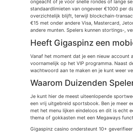
ongeacht of je voor snelle rondes of lange ses
standaardlimieten van ongeveer €1000 per d
overzichtelijk blijft, terwijl blockchain-tran
€15 met onder andere Visa, Mastercard, Jeton
andere munten. Spelers kunnen stortings-, verlie
Heeft Gigaspinz een mobie
Vanaf het moment dat je een nieuw account aan
voornamelijk op het VIP programma. Naast de
wachtwoord aan te maken en je kunt weer verd
Waarom Duizenden Spelers
Je kunt hier de meest uiteenlopende sportwed
een vrij uitgebreid sportsbook. Ben je meer e
met het menu lijken eindeloos en dit is echt 
thema of gokkasten met een Megaways functie
Gigaspinz casino ondersteunt 10+ geverifiee