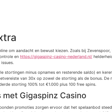
xtra
online om aandacht en bewust kiezen. Zoals bij Zevenspoor, 
controle en
https://gigaspinz-casino-nederland.nl/
helderheid
 issues.
tale stortingen minus opnames en resterende saldo) en ker
etvereiste van 30x op zowel de storting als de bonus. De m
derde storting 100% tot €1.000 plus 100 free spins.
s met Gigaspinz Casino
ebonden promoties zorgen ervoor dat het spelaanbod steeds