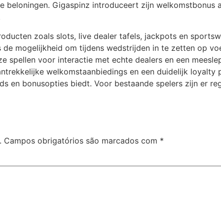
 beloningen. Gigaspinz introduceert zijn welkomstbonus als
.
ducten zoals slots, live dealer tafels, jackpots en sports
e mogelijkheid om tijdens wedstrijden in te zetten op voe
ze spellen voor interactie met echte dealers en een meesle
antrekkelijke welkomstaanbiedings en een duidelijk loyalty
ds en bonusopties biedt. Voor bestaande spelers zijn er re
.
Campos obrigatórios são marcados com
*