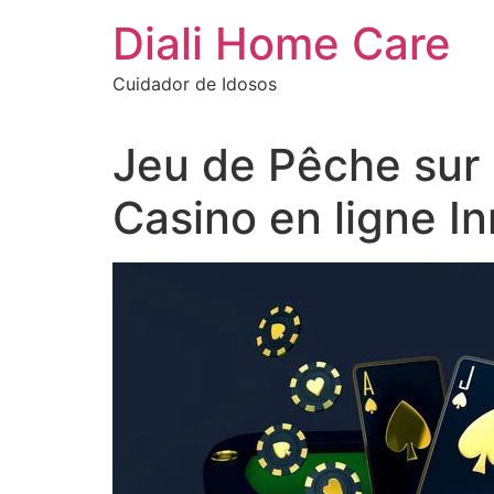
Ir
Diali Home Care
para
o
Cuidador de Idosos
conteúdo
Jeu de Pêche sur 
Casino en ligne I