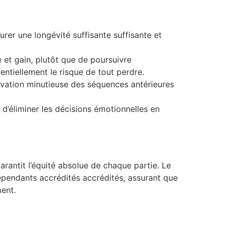
er une longévité suffisante suffisante et
e et gain, plutôt que de poursuivre
tiellement le risque de tout perdre.
rvation minutieuse des séquences antérieures
 d’éliminer les décisions émotionnelles en
rantit l’équité absolue de chaque partie. Le
épendants accrédités accrédités, assurant que
ent.