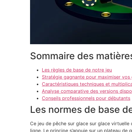
Sommaire des matière
Les règles de base de notre jeu
Stratégie gagnante pour maximiser vos 
Caractéristiques techniques et multiplic
Analyse comparative des versions dispo
Conseils professionnels pour débutants
Les normes de base de
Ce jeu de pêche sur glace sur glace virtuelle
ligne. Le principe s’appuie sur un plateau de 