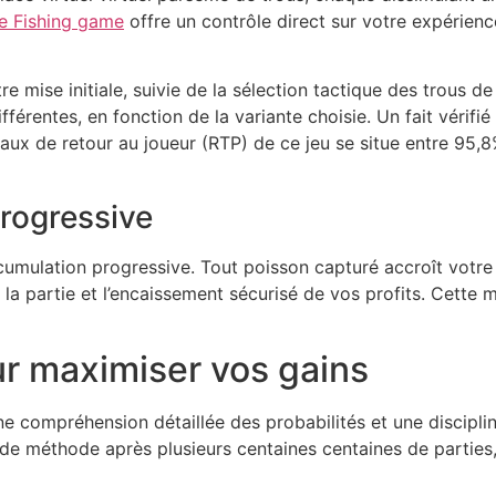
ce Fishing game
offre un contrôle direct sur votre expérien
e mise initiale, suivie de la sélection tactique des trous 
rentes, en fonction de la variante choisie. Un fait vérifié e
aux de retour au joueur (RTP) de ce jeu se situe entre 95,8%
rogressive
umulation progressive. Tout poisson capturé accroît votre mu
e la partie et l’encaissement sécurisé de vos profits. Cett
r maximiser vos gains
 compréhension détaillée des probabilités et une disciplin
e méthode après plusieurs centaines centaines de parties