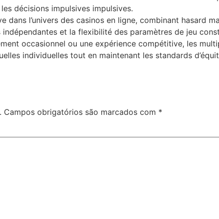
les décisions impulsives impulsives.
ve dans l’univers des casinos en ligne, combinant hasard maî
indépendantes et la flexibilité des paramètres de jeu consti
sement occasionnel ou une expérience compétitive, les multi
elles individuelles tout en maintenant les standards d’équit
.
Campos obrigatórios são marcados com
*