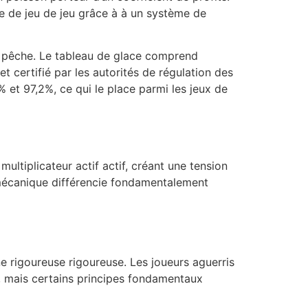
ce de jeu de jeu grâce à à un système de
de pêche. Le tableau de glace comprend
t certifié par les autorités de régulation des
 et 97,2%, ce qui le place parmi les jeux de
ltiplicateur actif actif, créant une tension
e mécanique différencie fondamentalement
e rigoureuse rigoureuse. Les joueurs aguerris
, mais certains principes fondamentaux