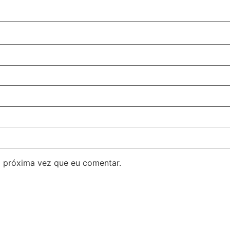
 próxima vez que eu comentar.