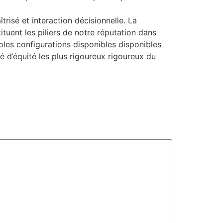
trisé et interaction décisionnelle. La
tuent les piliers de notre réputation dans
ples configurations disponibles disponibles
é d’équité les plus rigoureux rigoureux du