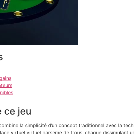
s
gains
ateurs
nibles
 ce jeu
 combine la simplicité d’un concept traditionnel avec la t
glace virtuel virtuel parsemé de trous, chaque dissimulant u