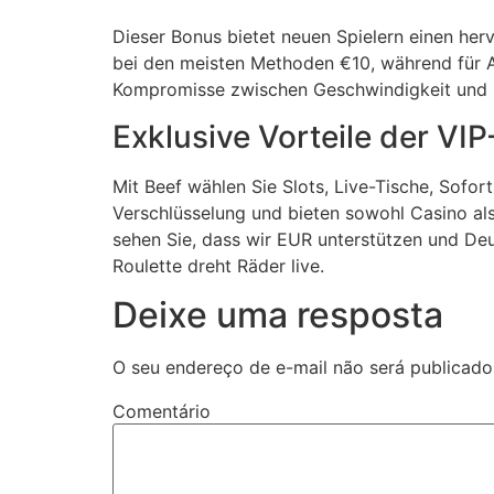
Dieser Bonus bietet neuen Spielern einen her
bei den meisten Methoden €10, während für A
Kompromisse zwischen Geschwindigkeit und B
Exklusive Vorteile der V
Mit Beef wählen Sie Slots, Live-Tische, Sofo
Verschlüsselung und bieten sowohl Casino al
sehen Sie, dass wir EUR unterstützen und Deu
Roulette dreht Räder live.
Deixe uma resposta
O seu endereço de e-mail não será publicado
Comentário