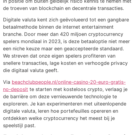
in positie om buiten geldelijk risico kennis te nemen met
de troeven van blockchain en decentrale transacties.
Digitale valuta kent zich geëvolueerd tot een gangbare
betaalmethode binnen de internet entertainment
branche. Door meer dan 420 miljoen cryptocurrency
spelers mondiaal in 2023, is deze betaaloptie niet meer
een niche keuze maar een geaccepteerde standaard.
We streven dat onze eigen spelers profiteren van
snellere transacties, lage kosten en verhoogde privacy
die digitaal valuta geeft.
Via
beachclubpeople.nl/online-casino-20-euro-gratis-
no-deposit
te starten met kosteloos crypto, verlaag je
de barrière om deze vernieuwende technologie te
exploreren. Je kan experimenteren met uiteenlopende
digitale valuta, leren hoe portefeuilles opereren en
ontdekken welke cryptocurrency het meest bij je
speelstijl past.