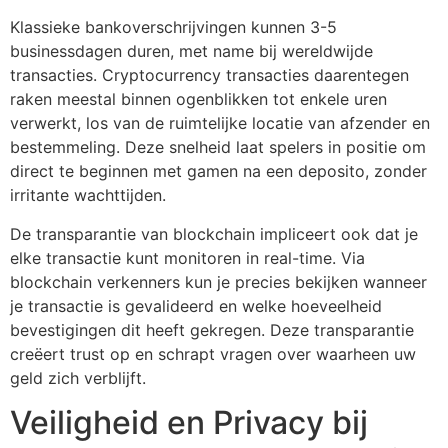
Klassieke bankoverschrijvingen kunnen 3-5
businessdagen duren, met name bij wereldwijde
transacties. Cryptocurrency transacties daarentegen
raken meestal binnen ogenblikken tot enkele uren
verwerkt, los van de ruimtelijke locatie van afzender en
bestemmeling. Deze snelheid laat spelers in positie om
direct te beginnen met gamen na een deposito, zonder
irritante wachttijden.
De transparantie van blockchain impliceert ook dat je
elke transactie kunt monitoren in real-time. Via
blockchain verkenners kun je precies bekijken wanneer
je transactie is gevalideerd en welke hoeveelheid
bevestigingen dit heeft gekregen. Deze transparantie
creëert trust op en schrapt vragen over waarheen uw
geld zich verblijft.
Veiligheid en Privacy bij