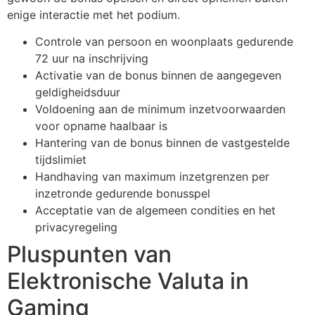
enige interactie met het podium.
Controle van persoon en woonplaats gedurende
72 uur na inschrijving
Activatie van de bonus binnen de aangegeven
geldigheidsduur
Voldoening aan de minimum inzetvoorwaarden
voor opname haalbaar is
Hantering van de bonus binnen de vastgestelde
tijdslimiet
Handhaving van maximum inzetgrenzen per
inzetronde gedurende bonusspel
Acceptatie van de algemeen condities en het
privacyregeling
Pluspunten van
Elektronische Valuta in
Gaming