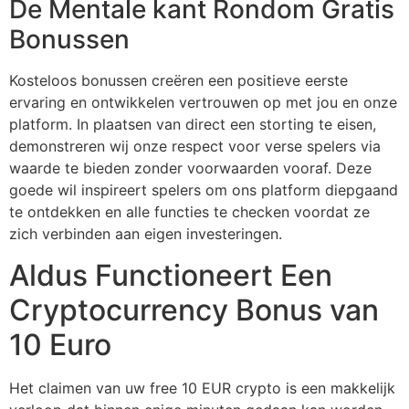
De Mentale kant Rondom Gratis
Bonussen
Kosteloos bonussen creëren een positieve eerste
ervaring en ontwikkelen vertrouwen op met jou en onze
platform. In plaatsen van direct een storting te eisen,
demonstreren wij onze respect voor verse spelers via
waarde te bieden zonder voorwaarden vooraf. Deze
goede wil inspireert spelers om ons platform diepgaand
te ontdekken en alle functies te checken voordat ze
zich verbinden aan eigen investeringen.
Aldus Functioneert Een
Cryptocurrency Bonus van
10 Euro
Het claimen van uw free 10 EUR crypto is een makkelijk