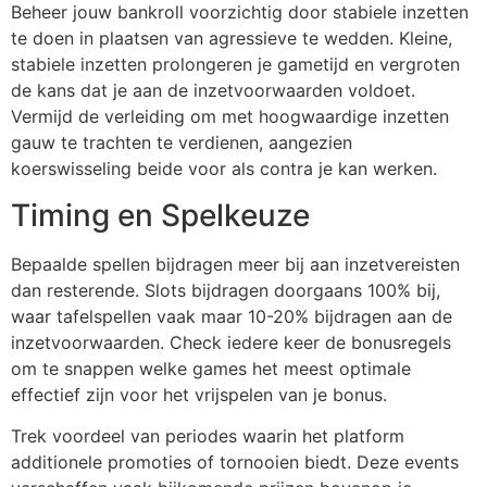
Beheer jouw bankroll voorzichtig door stabiele inzetten
te doen in plaatsen van agressieve te wedden. Kleine,
stabiele inzetten prolongeren je gametijd en vergroten
de kans dat je aan de inzetvoorwaarden voldoet.
Vermijd de verleiding om met hoogwaardige inzetten
gauw te trachten te verdienen, aangezien
koerswisseling beide voor als contra je kan werken.
Timing en Spelkeuze
Bepaalde spellen bijdragen meer bij aan inzetvereisten
dan resterende. Slots bijdragen doorgaans 100% bij,
waar tafelspellen vaak maar 10-20% bijdragen aan de
inzetvoorwaarden. Check iedere keer de bonusregels
om te snappen welke games het meest optimale
effectief zijn voor het vrijspelen van je bonus.
Trek voordeel van periodes waarin het platform
additionele promoties of tornooien biedt. Deze events